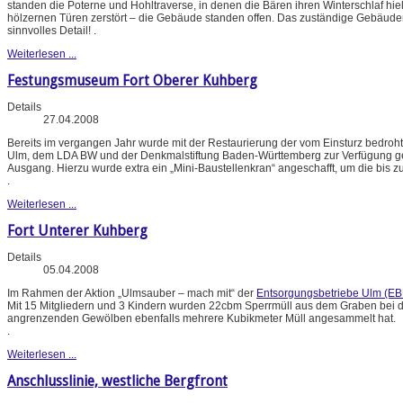
standen die Poterne und Hohltraverse, in denen die Bären ihren Winterschlaf hie
hölzernen Türen zerstört – die Gebäude standen offen. Das zuständige Gebäud
sinnvolles Detail!
.
Weiterlesen ...
Festungsmuseum Fort Oberer Kuhberg
Details
27.04.2008
Bereits im vergangen Jahr wurde mit der Restaurierung der vom Einsturz bedroht
Ulm, dem LDA BW und der Denkmalstiftung Baden-Württemberg zur Verfügung gestel
Ausgang. Hierzu wurde extra ein „Mini-Baustellenkran“ angeschafft, um die bis 
.
Weiterlesen ...
Fort Unterer Kuhberg
Details
05.04.2008
Im Rahmen der Aktion „Ulmsauber – mach mit“ der
Entsorgungsbetriebe Ulm (EB
Mit 15 Mitgliedern und 3 Kindern wurden 22cbm Sperrmüll aus dem Graben bei de
angrenzenden Gewölben ebenfalls mehrere Kubikmeter Müll angesammelt hat.
.
Weiterlesen ...
Anschlusslinie, westliche Bergfront