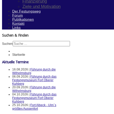
Finanzierung
Ziele und Motivation
Der Festungsweg
Forum
Publikationen
Kontakt
Links
Suchen & Finden
Suchen
Startseite
Aktuelle Termine
16.08.2026 |
Führung durch die
Wilhelmsburg
06.09.2026 |
Führung durch das
Festungsmuseum Fort Oberer
Kuhberg
20.09.2026 |
Führung durch die
Wilhelmsburg
04.10.2026 |
Führung durch das
Festungsmuseum Fort Oberer
Kuhberg
25.10.2026 |
Fort Albeck - Ulm`s
größtes Aussenfort