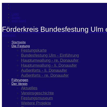
Login
Suche
Impressum
Förderkreis Bundesfestung Ulm 
Navigation
Startseite
Die Festung
Festungskarte
Bundesfestung Ulm - Einführung
Hauptumwallung - re. Donauufer
Hauptumwallung - li. Donauufer
Außenforts - li. Donauufer
Außenforts - re. Donauufer
Führungen
Der Verein
Aktuelles
Vereinsgeschichte
Festungsmuseum
Weitere Projekte