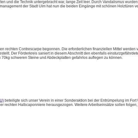
lten und die Technik untergebracht war, lange Zeit leer. Durch Vandalismus wurde
emanagement der Stadt Ulm hat nun die beiden Eingänge mit schönen Holztüren v
en rechten Contrescarpe begonnen. Die erforderlichen finanziellen Mittel werden v
lt. Der Förderkreis saniert in diesem Abschnitt den ebenfalls einsturzgefährdete
zu 70kg schweren Steine und Abdeckplatten gefahrlos auflegen zu können.
U)
beteiligte sich unser Verein in einer Sonderaktion bei der Entrümpelung im Fort
r rechten Halbcaponniere herausgezogen. Weitere Arbeitseinsätze sollen folgen, 