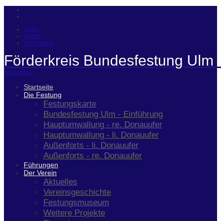
Login
Suche
Impressum
Förderkreis Bundesfestung Ulm 
Navigation
Startseite
Die Festung
Festungskarte
Bundesfestung Ulm - Einführung
Hauptumwallung - re. Donauufer
Hauptumwallung - li. Donauufer
Außenforts - li. Donauufer
Außenforts - re. Donauufer
Führungen
Der Verein
Aktuelles
Vereinsgeschichte
Festungsmuseum
Weitere Projekte