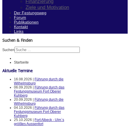
Finanzierung
Ziele und Motivation
Der Festungsweg
Forum
Publikationen
Kontakt
Links
Suchen & Finden
Suchen
Startseite
Aktuelle Termine
16.08.2026 |
Führung durch die
Wilhelmsburg
06.09.2026 |
Führung durch das
Festungsmuseum Fort Oberer
Kuhberg
20.09.2026 |
Führung durch die
Wilhelmsburg
04.10.2026 |
Führung durch das
Festungsmuseum Fort Oberer
Kuhberg
25.10.2026 |
Fort Albeck - Ulm`s
größtes Aussenfort