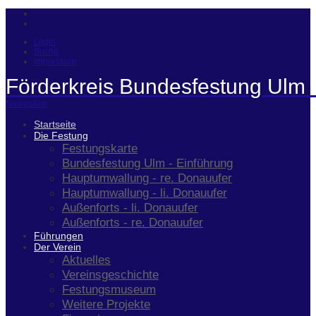
Login
Suche
Impressum
Förderkreis Bundesfestung Ulm 
Navigation
Startseite
Die Festung
Festungskarte
Bundesfestung Ulm - Einführung
Hauptumwallung - re. Donauufer
Hauptumwallung - li. Donauufer
Außenforts - li. Donauufer
Außenforts - re. Donauufer
Führungen
Der Verein
Aktuelles
Vereinsgeschichte
Festungsmuseum
Weitere Projekte