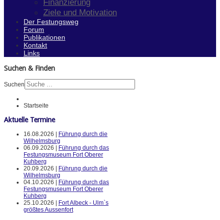
Finanzierung
Ziele und Motivation
Der Festungsweg
Forum
Publikationen
Kontakt
Links
Suchen & Finden
Suchen
Startseite
Aktuelle Termine
16.08.2026 |
Führung durch die
Wilhelmsburg
06.09.2026 |
Führung durch das
Festungsmuseum Fort Oberer
Kuhberg
20.09.2026 |
Führung durch die
Wilhelmsburg
04.10.2026 |
Führung durch das
Festungsmuseum Fort Oberer
Kuhberg
25.10.2026 |
Fort Albeck - Ulm`s
größtes Aussenfort