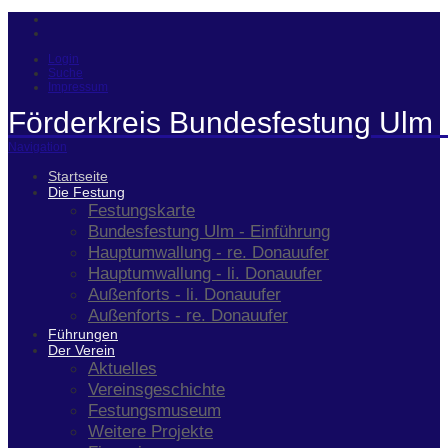
Login
Suche
Impressum
Förderkreis Bundesfestung Ulm 
Navigation
Startseite
Die Festung
Festungskarte
Bundesfestung Ulm - Einführung
Hauptumwallung - re. Donauufer
Hauptumwallung - li. Donauufer
Außenforts - li. Donauufer
Außenforts - re. Donauufer
Führungen
Der Verein
Aktuelles
Vereinsgeschichte
Festungsmuseum
Weitere Projekte