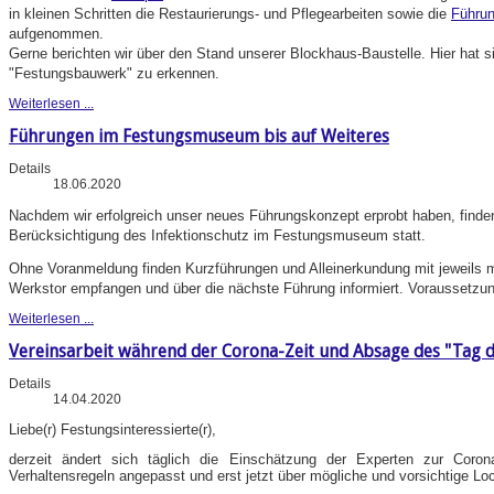
in kleinen Schritten die Restaurierungs- und Pflegearbeiten sowie die
Führu
aufgenommen.
Gerne berichten wir über den Stand unserer Blockhaus-Baustelle. Hier hat 
"Festungsbauwerk" zu erkennen.
Weiterlesen ...
Führungen im Festungsmuseum bis auf Weiteres
Details
18.06.2020
Nachdem wir erfolgreich unser neues Führungskonzept erprobt haben, finde
Berücksichtigung des Infektionschutz im Festungsmuseum statt.
Ohne Voranmeldung finden Kurzführungen und Alleinerkundung mit jeweils 
Werkstor empfangen und über die nächste Führung informiert. Voraussetzu
Weiterlesen ...
Vereinsarbeit während der Corona-Zeit und Absage des "Tag d
Details
14.04.2020
Liebe(r) Festungsinteressierte(r),
derzeit ändert sich täglich die Einschätzung der Experten zur Coron
Verhaltensregeln angepasst und erst jetzt über mögliche und vorsichtige Lo