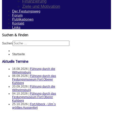
Finanzierung
Ziele und Motivation
Der Festungsweg
Forum
Publikationen
Kontakt
Links
Suchen & Finden
Suchen
Startseite
Aktuelle Termine
16.08.2026 |
Führung durch die
Wilhelmsburg
06.09.2026 |
Führung durch das
Festungsmuseum Fort Oberer
Kuhberg
20.09.2026 |
Führung durch die
Wilhelmsburg
04.10.2026 |
Führung durch das
Festungsmuseum Fort Oberer
Kuhberg
25.10.2026 |
Fort Albeck - Ulm`s
größtes Aussenfort