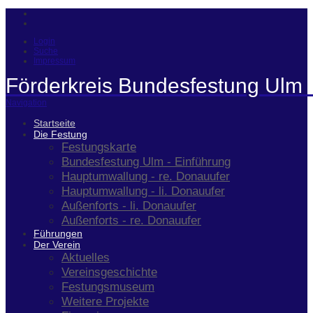
Login
Suche
Impressum
Förderkreis Bundesfestung Ulm 
Navigation
Startseite
Die Festung
Festungskarte
Bundesfestung Ulm - Einführung
Hauptumwallung - re. Donauufer
Hauptumwallung - li. Donauufer
Außenforts - li. Donauufer
Außenforts - re. Donauufer
Führungen
Der Verein
Aktuelles
Vereinsgeschichte
Festungsmuseum
Weitere Projekte