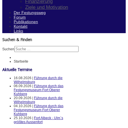
Finanzierung
Ziele und Motivation
Der Festungsweg
Forum
Publikationen
Kontakt
Links
Suchen & Finden
Suchen
Startseite
Aktuelle Termine
16.08.2026 |
Führung durch die
Wilhelmsburg
06.09.2026 |
Führung durch das
Festungsmuseum Fort Oberer
Kuhberg
20.09.2026 |
Führung durch die
Wilhelmsburg
04.10.2026 |
Führung durch das
Festungsmuseum Fort Oberer
Kuhberg
25.10.2026 |
Fort Albeck - Ulm`s
größtes Aussenfort