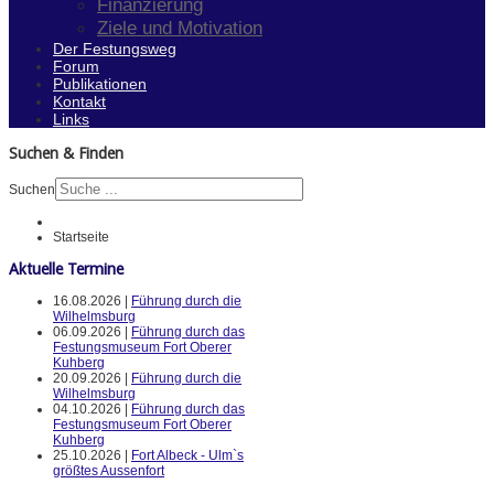
Finanzierung
Ziele und Motivation
Der Festungsweg
Forum
Publikationen
Kontakt
Links
Suchen & Finden
Suchen
Startseite
Aktuelle Termine
16.08.2026 |
Führung durch die
Wilhelmsburg
06.09.2026 |
Führung durch das
Festungsmuseum Fort Oberer
Kuhberg
20.09.2026 |
Führung durch die
Wilhelmsburg
04.10.2026 |
Führung durch das
Festungsmuseum Fort Oberer
Kuhberg
25.10.2026 |
Fort Albeck - Ulm`s
größtes Aussenfort