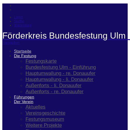
Login
Suche
Impressum
Förderkreis Bundesfestung Ulm 
Navigation
Startseite
Die Festung
Festungskarte
Bundesfestung Ulm - Einführung
Hauptumwallung - re. Donauufer
Hauptumwallung - li. Donauufer
Außenforts - li. Donauufer
Außenforts - re. Donauufer
Führungen
Der Verein
Aktuelles
Vereinsgeschichte
Festungsmuseum
Weitere Projekte