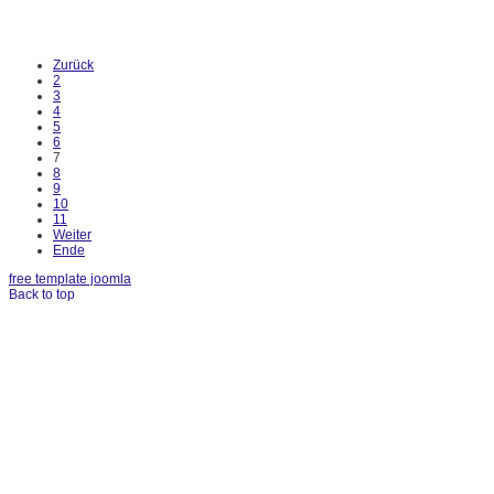
Zurück
2
3
4
5
6
7
8
9
10
11
Weiter
Ende
free template joomla
Back to top