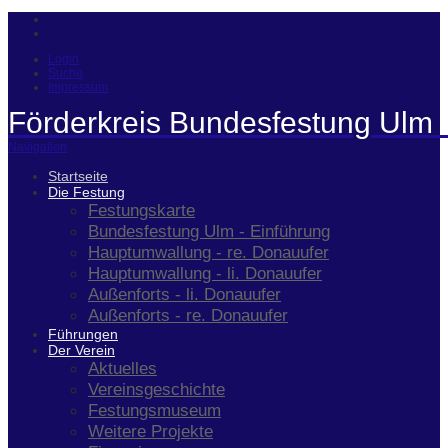
Login
Suche
Impressum
Förderkreis Bundesfestung Ulm 
Navigation
Startseite
Die Festung
Festungskarte
Bundesfestung Ulm - Einführung
Hauptumwallung - re. Donauufer
Hauptumwallung - li. Donauufer
Außenforts - li. Donauufer
Außenforts - re. Donauufer
Führungen
Der Verein
Aktuelles
Vereinsgeschichte
Festungsmuseum
Weitere Projekte