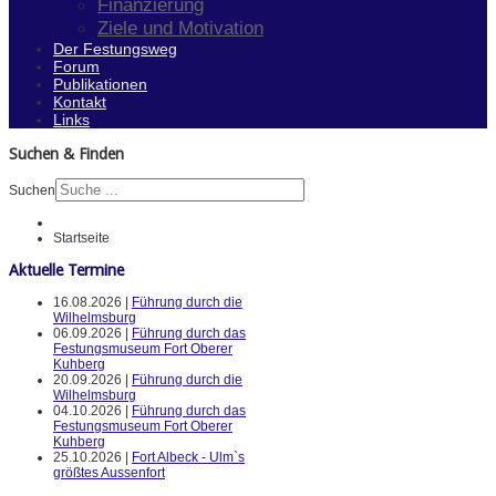
Finanzierung
Ziele und Motivation
Der Festungsweg
Forum
Publikationen
Kontakt
Links
Suchen & Finden
Suchen
Startseite
Aktuelle Termine
16.08.2026 |
Führung durch die
Wilhelmsburg
06.09.2026 |
Führung durch das
Festungsmuseum Fort Oberer
Kuhberg
20.09.2026 |
Führung durch die
Wilhelmsburg
04.10.2026 |
Führung durch das
Festungsmuseum Fort Oberer
Kuhberg
25.10.2026 |
Fort Albeck - Ulm`s
größtes Aussenfort