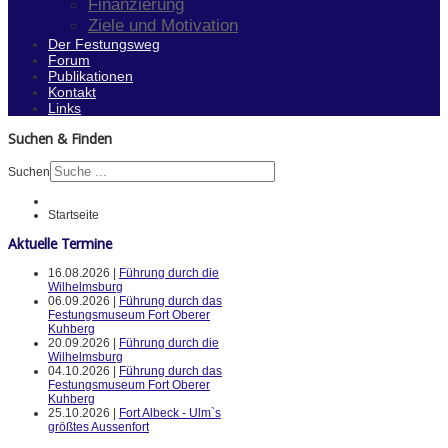
Finanzierung
Ziele und Motivation
Der Festungsweg
Forum
Publikationen
Kontakt
Links
Suchen & Finden
Suchen
Startseite
Aktuelle Termine
16.08.2026 |
Führung durch die
Wilhelmsburg
06.09.2026 |
Führung durch das
Festungsmuseum Fort Oberer
Kuhberg
20.09.2026 |
Führung durch die
Wilhelmsburg
04.10.2026 |
Führung durch das
Festungsmuseum Fort Oberer
Kuhberg
25.10.2026 |
Fort Albeck - Ulm`s
größtes Aussenfort