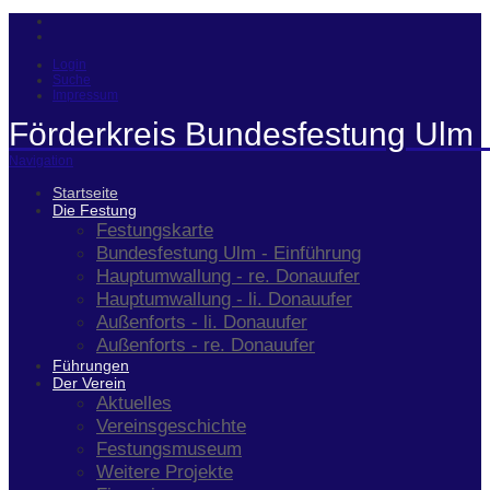
Login
Suche
Impressum
Förderkreis Bundesfestung Ulm 
Navigation
Startseite
Die Festung
Festungskarte
Bundesfestung Ulm - Einführung
Hauptumwallung - re. Donauufer
Hauptumwallung - li. Donauufer
Außenforts - li. Donauufer
Außenforts - re. Donauufer
Führungen
Der Verein
Aktuelles
Vereinsgeschichte
Festungsmuseum
Weitere Projekte