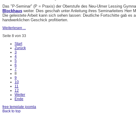
Das "P-Seminar" (P = Praxis) der Oberstufe des Neu-Ulmer Lessing Gymnas
Blockhaus
weiter. Dies geschah unter Anleitung ihres Seminarleiters Herr M
Die geleistete Arbeit kann sich sehen lassen: Deutliche Fortschitte gab es
handwerklichen Geschick profitierten.
Weiterlesen ...
Seite 8 von 33
Start
Zurück
3
4
5
6
7
8
9
10
11
12
Weiter
Ende
free template joomla
Back to top