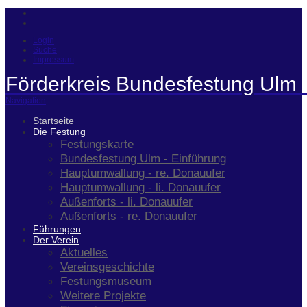
Login
Suche
Impressum
Förderkreis Bundesfestung Ulm 
Navigation
Startseite
Die Festung
Festungskarte
Bundesfestung Ulm - Einführung
Hauptumwallung - re. Donauufer
Hauptumwallung - li. Donauufer
Außenforts - li. Donauufer
Außenforts - re. Donauufer
Führungen
Der Verein
Aktuelles
Vereinsgeschichte
Festungsmuseum
Weitere Projekte