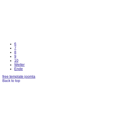
6
7
8
9
10
Weiter
Ende
free template joomla
Back to top