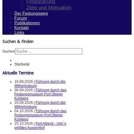
Finanzierung
Ziele und Motivation
Der Festungsweg
Forum
Publikationen
Kontakt
Links
Suchen & Finden
Suchen
Startseite
Aktuelle Termine
16.08.2026 |
Führung durch die
Wilhelmsburg
06.09.2026 |
Führung durch das
Festungsmuseum Fort Oberer
Kuhberg
20.09.2026 |
Führung durch die
Wilhelmsburg
04.10.2026 |
Führung durch das
Festungsmuseum Fort Oberer
Kuhberg
25.10.2026 |
Fort Albeck - Ulm`s
größtes Aussenfort