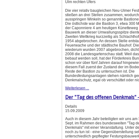
Ulm rechten Ufers
Die vier relativ baugleichen Neu-Ulmer Fes
stießen an drei Stellen zusammen, wodurch
ausspringen Winkeln so genannte Bastione
Die östlichste war die Bastion 3, etwa 300 M
der Caponniere 4 am heutigen Künetteweg
Bauwerk an dieser Umwallungsspitze dien
Zweiten Weltkrieg kurzzeitig als Schlachth
1954 abgebrochen. An dessen Stelle entst
Feuerwache und der städtische Bauhof. D
wiederum wurden 2007 abgebrochen, dicht
2008 die Landesgartenschau statt. Weil das
bebaut werden soll, hat der Förderkreis Bu
schon vor über fünf Jahren darauf hingewie
diesem Fall zuerst der Zustand der im Bod
Reste der Bastion zu untersuchen ist. Die
Bundesfestungsanlagen stehen nämlich gen
Denkmalschutz, egal ob verschüttet oder ni
Weiterlesen ...
Der "Tag des offenen Denkmals" -
Details
15.09.2009
Auch in diesem Jahr beteiligten wir uns am
Sept. im Rahmen des bundesweiten "Tag de
Denkmals" mit einer Veranstaltung. Unter 
noch zu tun ist - eine Gegenüberstellung se
unterschiedlich gepflegter Festungsbauwerk