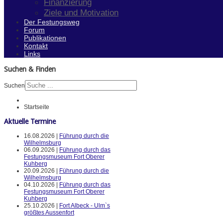
Finanzierung
Ziele und Motivation
Der Festungsweg
Forum
Publikationen
Kontakt
Links
Suchen & Finden
Suchen
Startseite
Aktuelle Termine
16.08.2026 |
Führung durch die
Wilhelmsburg
06.09.2026 |
Führung durch das
Festungsmuseum Fort Oberer
Kuhberg
20.09.2026 |
Führung durch die
Wilhelmsburg
04.10.2026 |
Führung durch das
Festungsmuseum Fort Oberer
Kuhberg
25.10.2026 |
Fort Albeck - Ulm`s
größtes Aussenfort