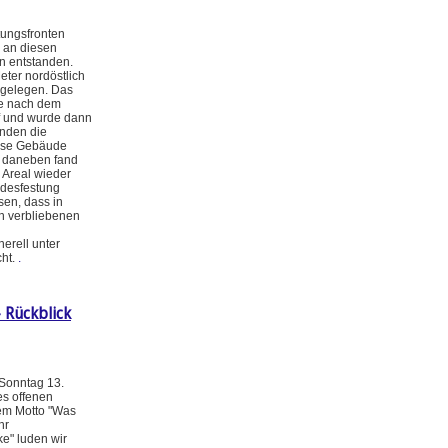
tungsfronten
 an diesen
n entstanden.
eter nordöstlich
 gelegen. Das
te nach dem
of und wurde dann
anden die
iese Gebäude
 daneben fand
 Areal wieder
ndesfestung
sen, dass in
en verbliebenen
erell unter
cht.
.
 Rückblick
 Sonntag 13.
s offenen
dem Motto "Was
hr
e" luden wir