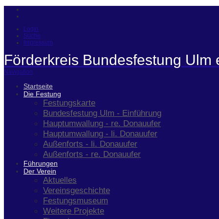
Login
Suche
Impressum
Förderkreis Bundesfestung Ulm 
Navigation
Startseite
Die Festung
Festungskarte
Bundesfestung Ulm - Einführung
Hauptumwallung - re. Donauufer
Hauptumwallung - li. Donauufer
Außenforts - li. Donauufer
Außenforts - re. Donauufer
Führungen
Der Verein
Aktuelles
Vereinsgeschichte
Festungsmuseum
Weitere Projekte