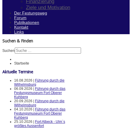
Finanzierung
Ziele und Motivation
Der Festungsweg
Forum
Publikationen
Kontakt
Links
Suchen & Finden
Suchen
Startseite
Aktuelle Termine
16.08.2026 |
Führung durch die
Wilhelmsburg
06.09.2026 |
Führung durch das
Festungsmuseum Fort Oberer
Kuhberg
20.09.2026 |
Führung durch die
Wilhelmsburg
04.10.2026 |
Führung durch das
Festungsmuseum Fort Oberer
Kuhberg
25.10.2026 |
Fort Albeck - Ulm`s
größtes Aussenfort