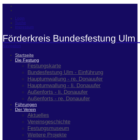
Login
Suche
Impressum
Förderkreis Bundesfestung Ulm 
Navigation
Startseite
Die Festung
Festungskarte
Bundesfestung Ulm - Einführung
Hauptumwallung - re. Donauufer
Hauptumwallung - li. Donauufer
Außenforts - li. Donauufer
Außenforts - re. Donauufer
Führungen
Der Verein
Aktuelles
Vereinsgeschichte
Festungsmuseum
Weitere Projekte