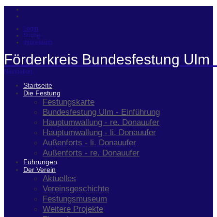
Login
Suche
Impressum
Förderkreis Bundesfestung Ulm 
Navigation
Startseite
Die Festung
Festungskarte
Bundesfestung Ulm - Einführung
Hauptumwallung - re. Donauufer
Hauptumwallung - li. Donauufer
Außenforts - li. Donauufer
Außenforts - re. Donauufer
Führungen
Der Verein
Aktuelles
Vereinsgeschichte
Festungsmuseum
Weitere Projekte