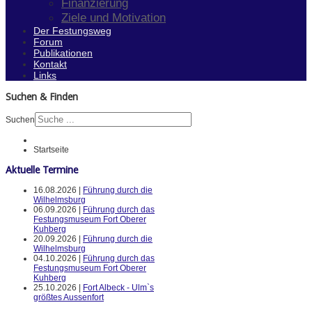
Finanzierung
Ziele und Motivation
Der Festungsweg
Forum
Publikationen
Kontakt
Links
Suchen & Finden
Suchen
Startseite
Aktuelle Termine
16.08.2026 |
Führung durch die
Wilhelmsburg
06.09.2026 |
Führung durch das
Festungsmuseum Fort Oberer
Kuhberg
20.09.2026 |
Führung durch die
Wilhelmsburg
04.10.2026 |
Führung durch das
Festungsmuseum Fort Oberer
Kuhberg
25.10.2026 |
Fort Albeck - Ulm`s
größtes Aussenfort