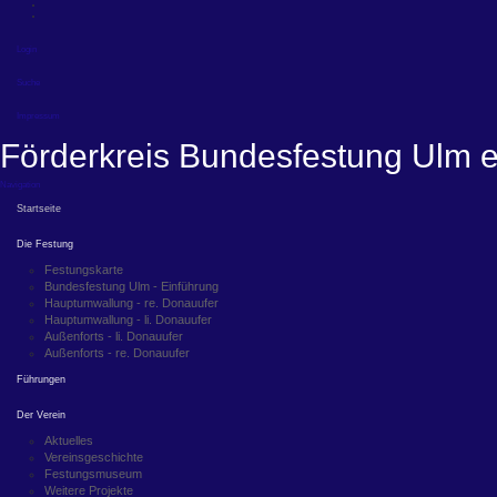
Login
Suche
Impressum
Förderkreis Bundesfestung Ulm e
Navigation
Startseite
Die Festung
Festungskarte
Bundesfestung Ulm - Einführung
Hauptumwallung - re. Donauufer
Hauptumwallung - li. Donauufer
Außenforts - li. Donauufer
Außenforts - re. Donauufer
Führungen
Der Verein
Aktuelles
Vereinsgeschichte
Festungsmuseum
Weitere Projekte