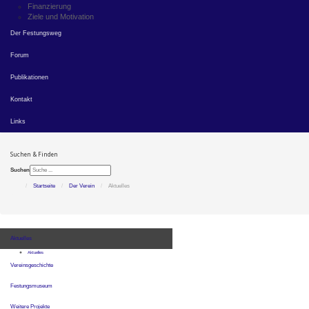
Finanzierung
Ziele und Motivation
Der Festungsweg
Forum
Publikationen
Kontakt
Links
Suchen & Finden
Suchen
Startseite
Der Verein
Aktuelles
Aktuelles
Aktuelles
Vereinsgeschichte
Festungsmuseum
Weitere Projekte