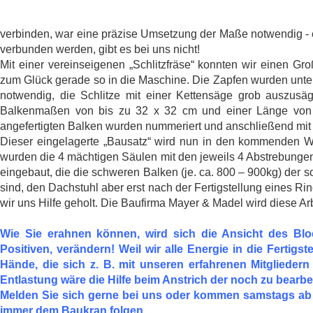
verbinden, war eine präzise Umsetzung der Maße notwendig -
verbunden werden, gibt es bei uns nicht!
Mit einer vereinseigenen „Schlitzfräse“ konnten wir einen Gro
zum Glück gerade so in die Maschine. Die Zapfen wurden unter
notwendig, die Schlitze mit einer Kettensäge grob auszusä
Balkenmaßen von bis zu 32 x 32 cm und einer Länge von b
angefertigten Balken wurden nummeriert und anschließend mit 
Dieser eingelagerte „Bausatz“ wird nun in den kommenden Wo
wurden die 4 mächtigen Säulen mit den jeweils 4 Abstrebunge
eingebaut, die die schweren Balken (je. ca. 800 – 900kg) der
sind, den Dachstuhl aber erst nach der Fertigstellung eines R
wir uns Hilfe geholt. Die Baufirma Mayer & Madel wird diese A
Wie Sie erahnen können, wird sich die Ansicht des Bl
Positiven, verändern! Weil wir alle Energie in die Ferti
Hände, die sich z. B. mit unseren erfahrenen Mitglieder
Entlastung wäre die Hilfe beim Anstrich der noch zu bearbe
Melden Sie sich gerne bei uns oder kommen samstags ab 8:
immer dem Baukran folgen.