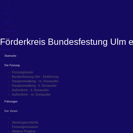
Login
Suche
Impressum
Förderkreis Bundesfestung Ulm e
Navigation
Startseite
Die Festung
Festungskarte
Bundesfestung Ulm - Einführung
Hauptumwallung - re. Donauufer
Hauptumwallung - li. Donauufer
Außenforts - li. Donauufer
Außenforts - re. Donauufer
Führungen
Der Verein
Aktuelles
Vereinsgeschichte
Festungsmuseum
Weitere Projekte