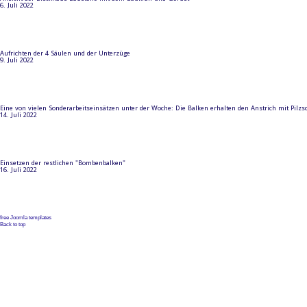
6. Juli 2022
Aufrichten der 4 Säulen und der Unterzüge
9. Juli 2022
Eine von vielen Sonderarbeitseinsätzen unter der Woche: Die Balken erhalten den Anstrich mit Pilzs
14. Juli 2022
Einsetzen der restlichen "Bombenbalken"
16. Juli 2022
free Joomla templates
Back to top