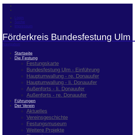
Login
Suche
Impressum
Förderkreis Bundesfestung Ulm 
Navigation
Startseite
Die Festung
Festungskarte
Bundesfestung Ulm - Einführung
Hauptumwallung - re. Donauufer
Hauptumwallung - li. Donauufer
Außenforts - li. Donauufer
Außenforts - re. Donauufer
Führungen
Der Verein
Aktuelles
Vereinsgeschichte
Festungsmuseum
Weitere Projekte