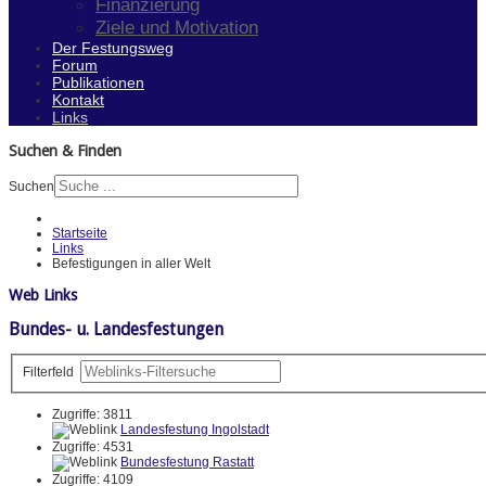
Finanzierung
Ziele und Motivation
Der Festungsweg
Forum
Publikationen
Kontakt
Links
Suchen & Finden
Suchen
Startseite
Links
Befestigungen in aller Welt
Web Links
Bundes- u. Landesfestungen
Filterfeld
Zugriffe: 3811
Landesfestung Ingolstadt
Zugriffe: 4531
Bundesfestung Rastatt
Zugriffe: 4109