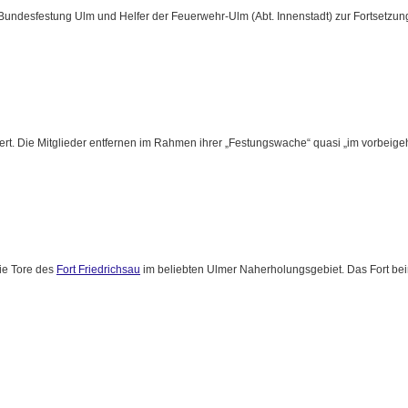
 Bundesfestung Ulm und Helfer der Feuerwehr-Ulm (Abt. Innenstadt) zur Fortsetzun
iert. Die Mitglieder entfernen im Rahmen ihrer „Festungswache“ quasi „im vorbeige
ie Tore des
Fort Friedrichsau
im beliebten Ulmer Naherholungsgebiet. Das Fort b