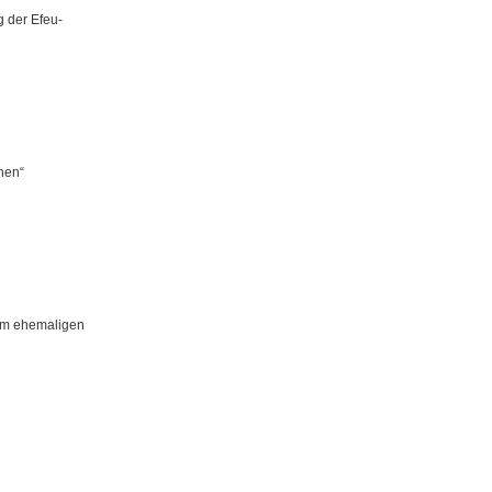
g der Efeu-
hen“
eim ehemaligen