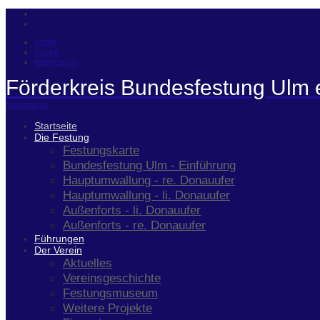
Login
Suche
Impressum
Förderkreis Bundesfestung Ulm 
Navigation
Startseite
Die Festung
Festungskarte
Bundesfestung Ulm - Einführung
Hauptumwallung - re. Donauufer
Hauptumwallung - li. Donauufer
Außenforts - li. Donauufer
Außenforts - re. Donauufer
Führungen
Der Verein
Aktuelles
Vereinsgeschichte
Festungsmuseum
Weitere Projekte