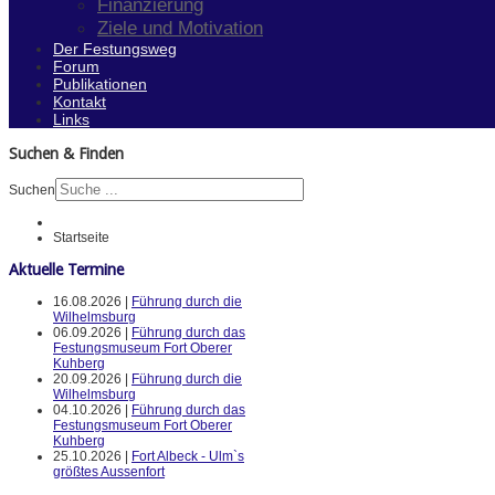
Finanzierung
Ziele und Motivation
Der Festungsweg
Forum
Publikationen
Kontakt
Links
Suchen & Finden
Suchen
Startseite
Aktuelle Termine
16.08.2026 |
Führung durch die
Wilhelmsburg
06.09.2026 |
Führung durch das
Festungsmuseum Fort Oberer
Kuhberg
20.09.2026 |
Führung durch die
Wilhelmsburg
04.10.2026 |
Führung durch das
Festungsmuseum Fort Oberer
Kuhberg
25.10.2026 |
Fort Albeck - Ulm`s
größtes Aussenfort