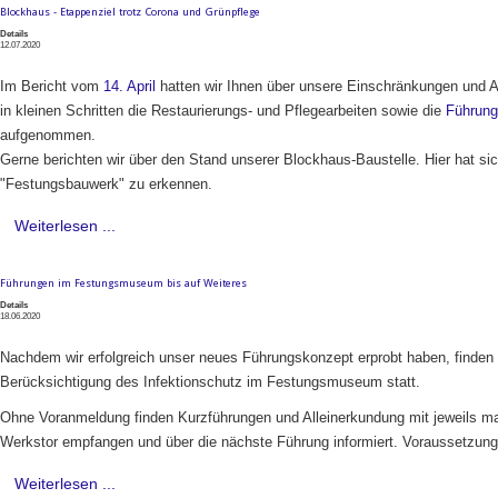
Blockhaus - Etappenziel trotz Corona und Grünpflege
Details
12.07.2020
Im
Bericht vom
14. April
hatten wir Ihnen über unsere Einschränkungen und Au
in kleinen Schritten die Restaurierungs- und Pflegearbeiten sowie die
Führun
aufgenommen.
Gerne berichten wir über den Stand unserer Blockhaus-Baustelle. Hier hat si
"Festungsbauwerk" zu erkennen.
Weiterlesen ...
Führungen im Festungsmuseum bis auf Weiteres
Details
18.06.2020
Nachdem wir erfolgreich unser neues Führungskonzept erprobt haben, finden 
Berücksichtigung des Infektionschutz im Festungsmuseum statt.
Ohne Voranmeldung finden Kurzführungen und Alleinerkundung mit jeweils ma
Werkstor empfangen und über die nächste Führung informiert. Voraussetzung
Weiterlesen ...