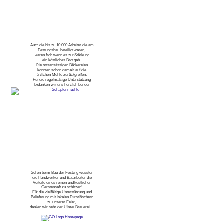
Auch die bis zu 10.000 Arbeiter die am
Festungsbau beteiligt waren,
waren froh wenn es zur Stärkung
ein köstliches Brot gab.
Die ortsansässigen Bäckereien
konnten schon damals auf die
örtlichen Mehle zurückgreifen.
Für die regelmäßige Unterstützung
bedanken wir uns herzlich bei der
Schon beim Bau der Festung wussten
die Handwerker und Bauarbeiter die
Vorteile eines reinen und köstlichen
Gerstensaft zu schätzen!
Für die vielfältige Unterstützung und
Belieferung mit lokalen Durstlöschern
zu unserer Feier,
danken wir sehr der Ulmer Brauerei ...