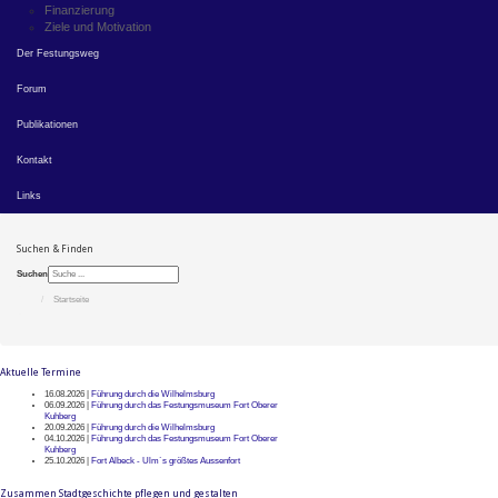
Finanzierung
Ziele und Motivation
Der Festungsweg
Forum
Publikationen
Kontakt
Links
Suchen & Finden
Suchen
Startseite
Aktuelle Termine
16.08.2026 |
Führung durch die Wilhelmsburg
06.09.2026 |
Führung durch das Festungsmuseum Fort Oberer
Kuhberg
20.09.2026 |
Führung durch die Wilhelmsburg
04.10.2026 |
Führung durch das Festungsmuseum Fort Oberer
Kuhberg
25.10.2026 |
Fort Albeck - Ulm`s größtes Aussenfort
Zusammen Stadtgeschichte pflegen und gestalten