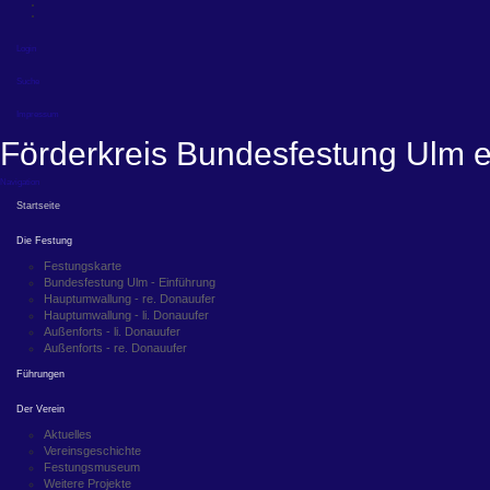
Login
Suche
Impressum
Förderkreis Bundesfestung Ulm e
Navigation
Startseite
Die Festung
Festungskarte
Bundesfestung Ulm - Einführung
Hauptumwallung - re. Donauufer
Hauptumwallung - li. Donauufer
Außenforts - li. Donauufer
Außenforts - re. Donauufer
Führungen
Der Verein
Aktuelles
Vereinsgeschichte
Festungsmuseum
Weitere Projekte