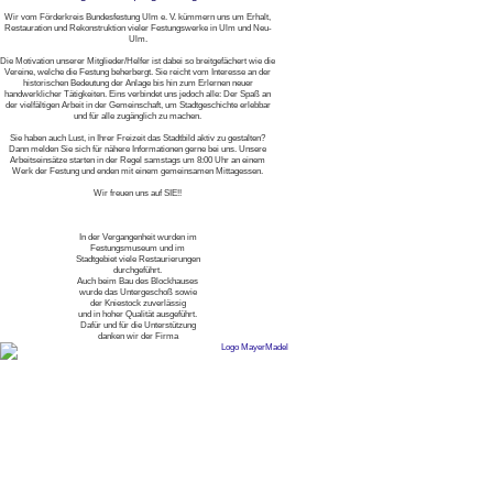
Wir vom Förderkreis Bundesfestung Ulm e. V. kümmern uns um Erhalt,
Restauration und Rekonstruktion vieler Festungswerke in Ulm und Neu-
Ulm.
Die Motivation unserer Mitglieder/Helfer ist dabei so breitgefächert wie die
Vereine, welche die Festung beherbergt. Sie reicht vom Interesse an der
historischen Bedeutung der Anlage bis hin zum Erlernen neuer
handwerklicher Tätigkeiten. Eins verbindet uns jedoch alle: Der Spaß an
der vielfältigen Arbeit in der Gemeinschaft, um Stadtgeschichte erlebbar
und für alle zugänglich zu machen.
Sie haben auch Lust, in Ihrer Freizeit das Stadtbild aktiv zu gestalten?
Dann melden Sie sich für nähere Informationen gerne bei uns. Unsere
Arbeitseinsätze starten in der Regel samstags um 8:00 Uhr an einem
Werk der Festung und enden mit einem gemeinsamen Mittagessen.
Wir freuen uns auf SIE!!
In der Vergangenheit wurden im
Festungsmuseum und im
Stadtgebiet viele Restaurierungen
durchgeführt.
Auch beim Bau des Blockhauses
wurde das Untergeschoß sowie
der Kniestock zuverlässig
und in hoher Qualität ausgeführt.
Dafür und für die Unterstützung
danken wir der Firma