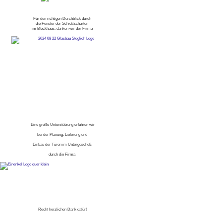
Für den richtigen Durchblick durch
die Fenster der Schießscharten
im Blockhaus, danken wir der Firma
Eine große Unterstützung erfuhren wir
bei der Planung, Lieferung und
Einbau der Türen im Untergeschoß
durch die Firma
Recht herzlichen Dank dafür!