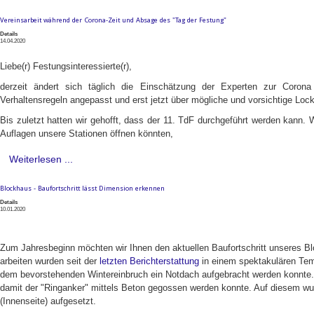
Vereinsarbeit während der Corona-Zeit und Absage des "Tag der Festung"
Details
14.04.2020
Liebe(r) Festungsinteressierte(r),
derzeit ändert sich täglich die Einschätzung der Experten zur Corona 
Verhaltensregeln angepasst und erst jetzt über mögliche und vorsichtige Loc
Bis zuletzt hatten wir gehofft, dass der 11. TdF durchgeführt werden kann. W
Auflagen unsere Stationen öffnen könnten,
Weiterlesen ...
Blockhaus - Baufortschritt lässt Dimension erkennen
Details
10.01.2020
Zum Jahresbeginn möchten wir Ihnen den aktuellen Baufortschritt unseres Bl
arbeiten wurden seit der
letzten Berichterstattung
in einem spektakulären Temp
dem bevorstehenden Wintereinbruch ein Notdach aufgebracht werden konnte
damit der "Ringanker" mittels Beton gegossen werden konnte. Auf diesem wur
(Innenseite) aufgesetzt.