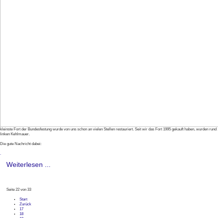
kleinste Fort der Bundesfestung wurde von uns schon an vielen Stellen restauriert. Seit wir das Fort 1995 gekauft haben, wurden run
linken Kehlmauer.
Die gute Nachricht dabei:
.
Weiterlesen ...
Seite 22 von 33
Start
Zurück
17
18