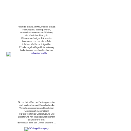
Auch die bis zu 10.000 Arbeiter die am
Festungsbau beteiligt waren,
waren froh wenn es zur Stärkung
ein köstliches Brot gab.
Die ortsansässigen Bäckereien
konnten schon damals auf die
örtlichen Mehle zurückgreifen.
Für die regelmäßige Unterstützung
bedanken wir uns herzlich bei der
Schon beim Bau der Festung wussten
die Handwerker und Bauarbeiter die
Vorteile eines reinen und köstlichen
Gerstensaft zu schätzen!
Für die vielfältige Unterstützung und
Belieferung mit lokalen Durstlöschern
zu unserer Feier,
danken wir sehr der Ulmer Brauerei ...