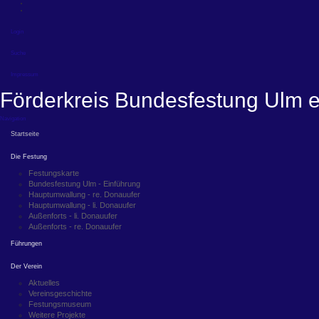
Login
Suche
Impressum
Förderkreis Bundesfestung Ulm e
Navigation
Startseite
Die Festung
Festungskarte
Bundesfestung Ulm - Einführung
Hauptumwallung - re. Donauufer
Hauptumwallung - li. Donauufer
Außenforts - li. Donauufer
Außenforts - re. Donauufer
Führungen
Der Verein
Aktuelles
Vereinsgeschichte
Festungsmuseum
Weitere Projekte