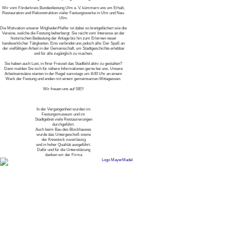
Wir vom Förderkreis Bundesfestung Ulm e. V. kümmern uns um Erhalt,
Restauration und Rekonstruktion vieler Festungswerke in Ulm und Neu-
Ulm.
Die Motivation unserer Mitglieder/Helfer ist dabei so breitgefächert wie die
Vereine, welche die Festung beherbergt. Sie reicht vom Interesse an der
historischen Bedeutung der Anlage bis hin zum Erlernen neuer
handwerklicher Tätigkeiten. Eins verbindet uns jedoch alle: Der Spaß an
der vielfältigen Arbeit in der Gemeinschaft, um Stadtgeschichte erlebbar
und für alle zugänglich zu machen.
Sie haben auch Lust, in Ihrer Freizeit das Stadtbild aktiv zu gestalten?
Dann melden Sie sich für nähere Informationen gerne bei uns. Unsere
Arbeitseinsätze starten in der Regel samstags um 8:00 Uhr an einem
Werk der Festung und enden mit einem gemeinsamen Mittagessen.
Wir freuen uns auf SIE!!
In der Vergangenheit wurden im
Festungsmuseum und im
Stadtgebiet viele Restaurierungen
durchgeführt.
Auch beim Bau des Blockhauses
wurde das Untergeschoß sowie
der Kniestock zuverlässig
und in hoher Qualität ausgeführt.
Dafür und für die Unterstützung
danken wir der Firma