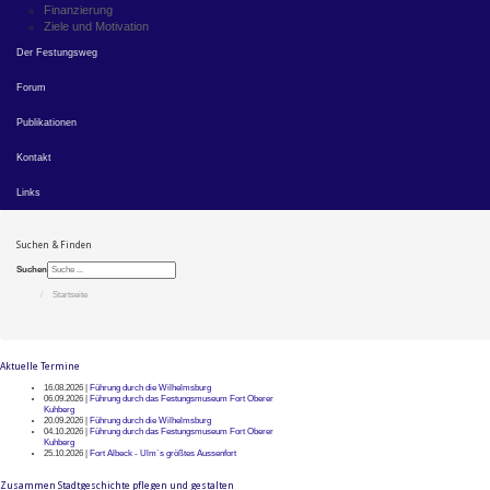
Finanzierung
Ziele und Motivation
Der Festungsweg
Forum
Publikationen
Kontakt
Links
Suchen & Finden
Suchen
Startseite
Aktuelle Termine
16.08.2026 |
Führung durch die Wilhelmsburg
06.09.2026 |
Führung durch das Festungsmuseum Fort Oberer
Kuhberg
20.09.2026 |
Führung durch die Wilhelmsburg
04.10.2026 |
Führung durch das Festungsmuseum Fort Oberer
Kuhberg
25.10.2026 |
Fort Albeck - Ulm`s größtes Aussenfort
Zusammen Stadtgeschichte pflegen und gestalten