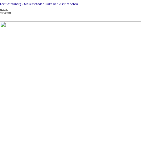
Fort Safranberg - Mauerschaden linke Kehle ist behoben
Details
13.10.2011