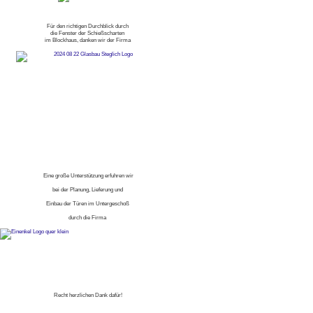
Für den richtigen Durchblick durch
die Fenster der Schießscharten
im Blockhaus, danken wir der Firma
Eine große Unterstützung erfuhren wir
bei der Planung, Lieferung und
Einbau der Türen im Untergeschoß
durch die Firma
Recht herzlichen Dank dafür!