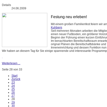
Details
24.06.2009
Festung neu erleben!
Mit einem großen Familienfest feiern wir a
Kuhberg
.
Seit mehreren Monaten arbeiten die Mitgli
einen neuer Fußboden, ein größerer Holzof
Beginn der Führung einen kurzen Einführ
Im benachbarten Bereitschaftsraum erwart
orignal Plänen die Bereitschaftsbänke und To
Inneneinrichtung und dessen Funktion nun
Wir haben an diesem Tag für Sie einige spannende und interessante Programm
.
Weiterlesen ...
Seite 28 von 33
Start
Zurück
23
24
25
26
27
28
29
30