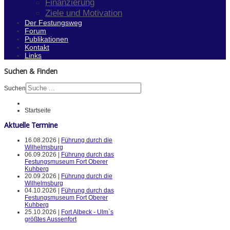
Finanzierung
Ziele und Motivation
Der Festungsweg
Forum
Publikationen
Kontakt
Links
Suchen & Finden
Suchen
Startseite
Aktuelle Termine
16.08.2026 |
Führung durch die
Wilhelmsburg
06.09.2026 |
Führung durch das
Festungsmuseum Fort Oberer
Kuhberg
20.09.2026 |
Führung durch die
Wilhelmsburg
04.10.2026 |
Führung durch das
Festungsmuseum Fort Oberer
Kuhberg
25.10.2026 |
Fort Albeck - Ulm`s
größtes Aussenfort