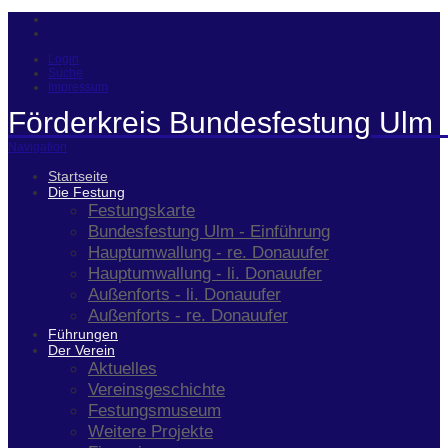
Login
Suche
Impressum
Förderkreis Bundesfestung Ulm 
Navigation
Startseite
Die Festung
Festungskarte
Bundesfestung Ulm - Einführung
Hauptumwallung - re. Donauufer
Hauptumwallung - li. Donauufer
Außenforts - li. Donauufer
Außenforts - re. Donauufer
Führungen
Der Verein
Aktuelles
Vereinsgeschichte
Festungsmuseum
Weitere Projekte