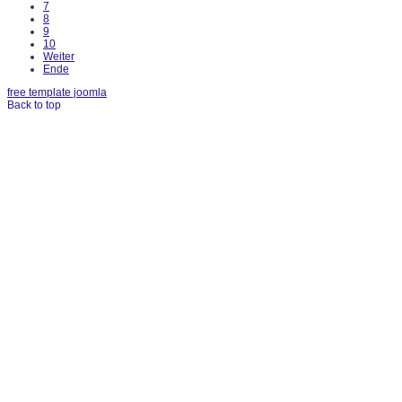
7
8
9
10
Weiter
Ende
free template joomla
Back to top