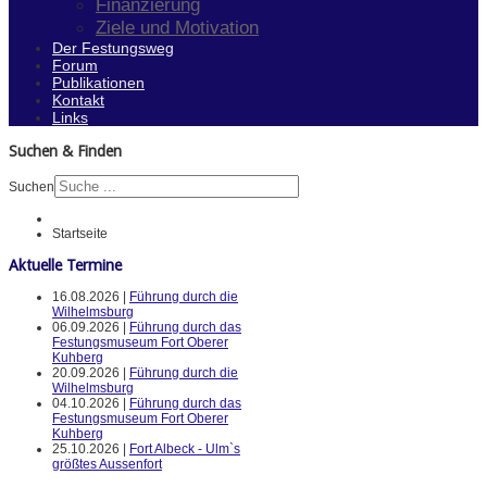
Finanzierung
Ziele und Motivation
Der Festungsweg
Forum
Publikationen
Kontakt
Links
Suchen & Finden
Suchen
Startseite
Aktuelle Termine
16.08.2026 |
Führung durch die
Wilhelmsburg
06.09.2026 |
Führung durch das
Festungsmuseum Fort Oberer
Kuhberg
20.09.2026 |
Führung durch die
Wilhelmsburg
04.10.2026 |
Führung durch das
Festungsmuseum Fort Oberer
Kuhberg
25.10.2026 |
Fort Albeck - Ulm`s
größtes Aussenfort