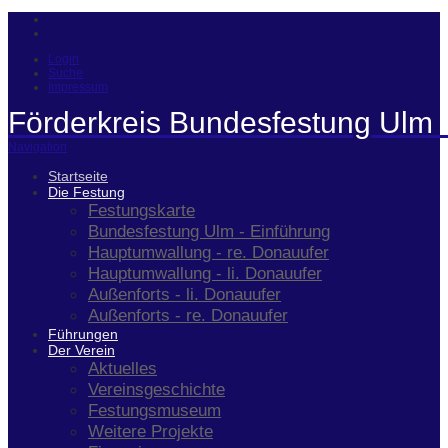
Login
Suche
Impressum
Förderkreis Bundesfestung Ulm 
Navigation
Startseite
Die Festung
Festungskarte
Bundesfestung Ulm - Einführung
Hauptumwallung - re. Donauufer
Hauptumwallung - li. Donauufer
Außenforts - li. Donauufer
Außenforts - re. Donauufer
Führungen
Der Verein
Aktuelles
Vereinsgeschichte
Festungsmuseum
Weitere Projekte