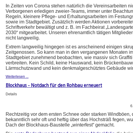
In Zeiten von Corona stehen natürlich die Vereinsarbeiten nich
Verborgenen erledigen zweier-Teams, immer unter Beachtu
Regeln, kleinere Pflege- und Erhaltungsarbeiten im Festu
sowie im Stadtgebiet. Zusätzlich werden Aktionen vorbereitet
Schriftverkehr bewältigt und z. B. im Fachbeirat „Landesgar
2030“ mitgearbeitet. Unseren ehrenamtlich tätigen Mitgliedern
nicht langweilig.
Extrem langweilig hingegen ist es anscheinend einigen skru
Zeitgenossen. So kann man in den vergangenen Monaten i
Stadtgebiet zunehmend beobachten, wie massiv sich Graffit
verbreiten. Kein Schild, keine Hauswand, kein Brückenbauw
Lärmschutzwand und kein denkmalgeschütztes Gebäude wir
Weiterlesen ...
Blockhaus - Notdach für den Rohbau erneuert
Details
6
Rechtzeitig vor dem ersten Schnee oder starken Windböen, 
bekanntlich sehr oft und heftig über das Hochsträß fegen, w
Dach der Blockhaus-Baustelle „winterfest“ gemacht.