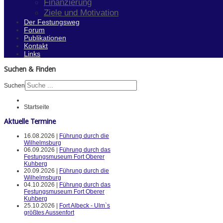
Finanzierung
Ziele und Motivation
Der Festungsweg
Forum
Publikationen
Kontakt
Links
Suchen & Finden
Suchen
Startseite
Aktuelle Termine
16.08.2026 |
Führung durch die
Wilhelmsburg
06.09.2026 |
Führung durch das
Festungsmuseum Fort Oberer
Kuhberg
20.09.2026 |
Führung durch die
Wilhelmsburg
04.10.2026 |
Führung durch das
Festungsmuseum Fort Oberer
Kuhberg
25.10.2026 |
Fort Albeck - Ulm`s
größtes Aussenfort