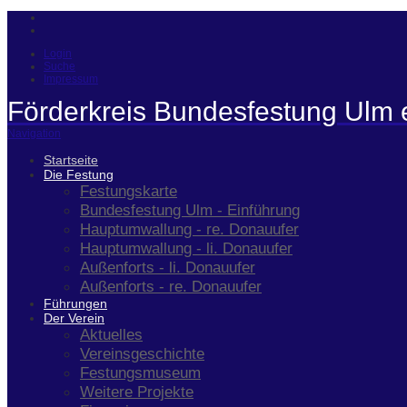
Login
Suche
Impressum
Förderkreis Bundesfestung Ulm 
Navigation
Startseite
Die Festung
Festungskarte
Bundesfestung Ulm - Einführung
Hauptumwallung - re. Donauufer
Hauptumwallung - li. Donauufer
Außenforts - li. Donauufer
Außenforts - re. Donauufer
Führungen
Der Verein
Aktuelles
Vereinsgeschichte
Festungsmuseum
Weitere Projekte