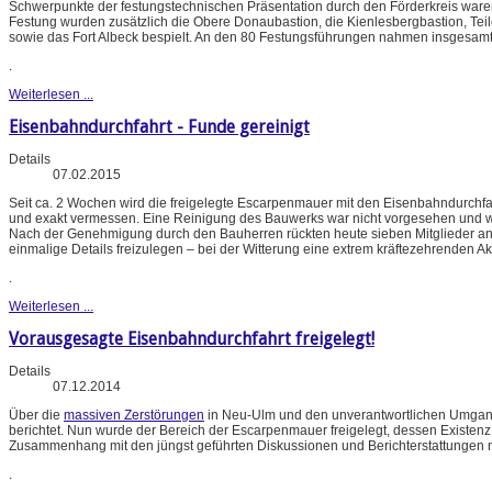
Schwerpunkte der festungstechnischen Präsentation durch den Förderkreis waren
Festung wurden zusätzlich die Obere Donaubastion, die Kienlesbergbastion, Tei
sowie das Fort Albeck bespielt. An den 80 Festungsführungen nahmen insgesamt r
.
Weiterlesen ...
Eisenbahndurchfahrt - Funde gereinigt
Details
07.02.2015
Seit ca. 2 Wochen wird die freigelegte Escarpenmauer mit den Eisenbahndurchf
und exakt vermessen. Eine Reinigung des Bauwerks war nicht vorgesehen und 
Nach der Genehmigung durch den Bauherren rückten heute sieben Mitglieder an,
einmalige Details freizulegen – bei der Witterung eine extrem kräftezehrenden Ak
.
Weiterlesen ...
Vorausgesagte Eisenbahndurchfahrt freigelegt!
Details
07.12.2014
Über die
massiven Zerstörungen
in Neu-Ulm und den unverantwortlichen Umgang
berichtet. Nun wurde der Bereich der Escarpenmauer freigelegt, dessen Existen
Zusammenhang mit den jüngst geführten Diskussionen und Berichterstattungen 
.