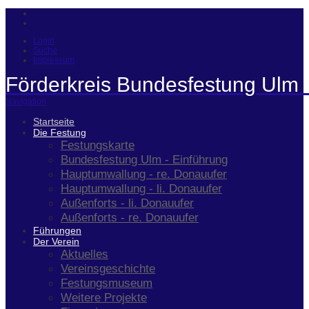
Login
Suche
Impressum
Förderkreis Bundesfestung Ulm 
Navigation
Startseite
Die Festung
Festungskarte
Bundesfestung Ulm - Einführung
Hauptumwallung - re. Donauufer
Hauptumwallung - li. Donauufer
Außenforts - li. Donauufer
Außenforts - re. Donauufer
Führungen
Der Verein
Aktuelles
Vereinsgeschichte
Festungsmuseum
Weitere Projekte