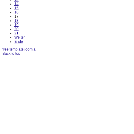
14
15
16
17
18
19
20
21
Weiter
Ende
free template joomla
Back to top