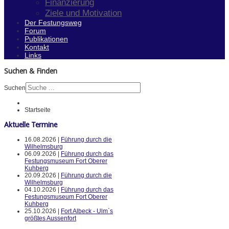
Finanzierung
Ziele und Motivation
Der Festungsweg
Forum
Publikationen
Kontakt
Links
Suchen & Finden
Suchen
Startseite
Aktuelle Termine
16.08.2026 |
Führung durch die
Wilhelmsburg
06.09.2026 |
Führung durch das
Festungsmuseum Fort Oberer
Kuhberg
20.09.2026 |
Führung durch die
Wilhelmsburg
04.10.2026 |
Führung durch das
Festungsmuseum Fort Oberer
Kuhberg
25.10.2026 |
Fort Albeck - Ulm`s
größtes Aussenfort