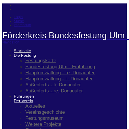
Login
Suche
Impressum
Förderkreis Bundesfestung Ulm 
Navigation
Startseite
Die Festung
Festungskarte
Bundesfestung Ulm - Einführung
Hauptumwallung - re. Donauufer
Hauptumwallung - li. Donauufer
Außenforts - li. Donauufer
Außenforts - re. Donauufer
Führungen
Der Verein
Aktuelles
Vereinsgeschichte
Festungsmuseum
Weitere Projekte