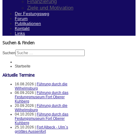
Finanzierung
Ziele und Motivation
Der Festungsweg
Forum
Publikationen
Kontakt
Links
Suchen & Finden
Suchen
Startseite
Aktuelle Termine
16.08.2026 |
Führung durch die
Wilhelmsburg
06.09.2026 |
Führung durch das
Festungsmuseum Fort Oberer
Kuhberg
20.09.2026 |
Führung durch die
Wilhelmsburg
04.10.2026 |
Führung durch das
Festungsmuseum Fort Oberer
Kuhberg
25.10.2026 |
Fort Albeck - Ulm`s
größtes Aussenfort