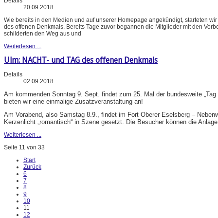
Details
20.09.2018
Wie bereits in den Medien und auf unserer Homepage angekündigt, starteten wir
des offenen Denkmals. Bereits Tage zuvor begannen die Mitglieder mit den Vorb
schilderten den Weg aus und
Weiterlesen ...
Ulm: NACHT- und TAG des offenen Denkmals
Details
02.09.2018
Am kommenden Sonntag 9. Sept. findet zum 25. Mal der bundesweite „Tag des
bieten wir eine einmalige Zusatzveranstaltung an!
Am Vorabend, also Samstag 8.9., findet im Fort Oberer Eselsberg – Neben
Kerzenlicht „romantisch“ in Szene gesetzt. Die Besucher können die Anlage
Weiterlesen ...
Seite 11 von 33
Start
Zurück
6
7
8
9
10
11
12