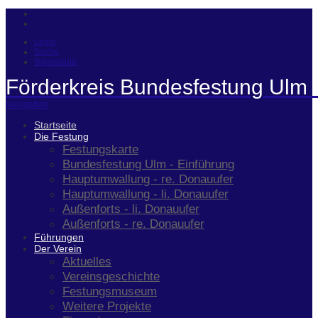
Login
Suche
Impressum
Förderkreis Bundesfestung Ulm 
Navigation
Startseite
Die Festung
Festungskarte
Bundesfestung Ulm - Einführung
Hauptumwallung - re. Donauufer
Hauptumwallung - li. Donauufer
Außenforts - li. Donauufer
Außenforts - re. Donauufer
Führungen
Der Verein
Aktuelles
Vereinsgeschichte
Festungsmuseum
Weitere Projekte