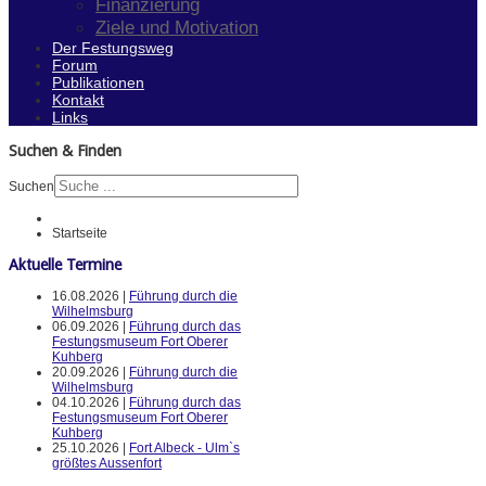
Finanzierung
Ziele und Motivation
Der Festungsweg
Forum
Publikationen
Kontakt
Links
Suchen & Finden
Suchen
Startseite
Aktuelle Termine
16.08.2026 |
Führung durch die
Wilhelmsburg
06.09.2026 |
Führung durch das
Festungsmuseum Fort Oberer
Kuhberg
20.09.2026 |
Führung durch die
Wilhelmsburg
04.10.2026 |
Führung durch das
Festungsmuseum Fort Oberer
Kuhberg
25.10.2026 |
Fort Albeck - Ulm`s
größtes Aussenfort