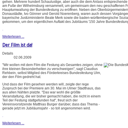
gehen. Mehrere hundert Schaulustige, aber auch die dem Anlass entsprechende
am Fuße der Wilhelmsburg versammelt, um gemeinsam den neu geschaffenen F
Hauptumwallung der Bundesfestung zu eröffnen. Neben den Oberbürgermeistern
Donaustädte, Ivo Gönner und Gerold Noerenberg, waren auch dessen Vorgänger
bayerische Justizministerin Beate Merk sowie die baden-württembergische Sozial
gekommen, um den eigentlichen Auftakt des Jubiläums '150 Jahre Bundesfestung' 
.
Weiterlesen ...
Der Film ist da!
Details
02.06.2009
"Wir wollen mit dem Film die Festung als Gesamtes zeigen, ohne
ihre kleinen Besonderheiten zu verschweigen", sagt Claudius
Rehbein, selbst Mitglied des Förderkreises Bundesfestung Ulm,
der den Film gedreht hat.
Und dass der Film gesehen werden will, zeigte der rege
Zuspruch bei der Premiere am 30. Mai im Ulmer Stadthaus, das
aus allen Nähten platzte. "Das war wohl die größte
Veranstaltung, die wir bisher gemacht haben, die nicht in einem
Teil der Festung stattgefunden hat", freut sich der
Vereinsvorsitzende Matthias Burger darüber, dass das Thema -
gerade jetzt im Jubiläumsjahr - so toll angenommen wird.
.
Weiterlesen ...