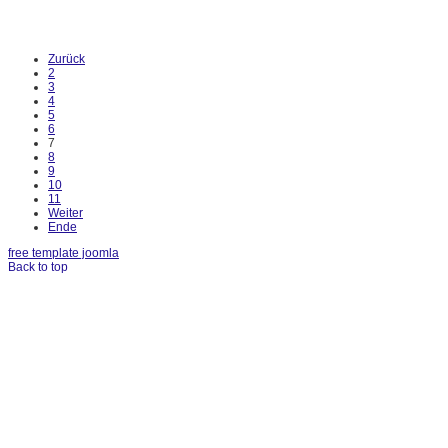
Zurück
2
3
4
5
6
7
8
9
10
11
Weiter
Ende
free template joomla
Back to top