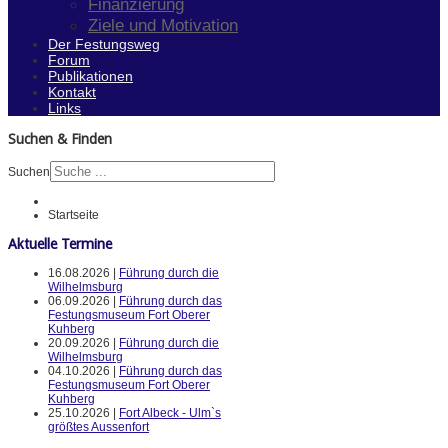
Finanzierung
Ziele und Motivation
Der Festungsweg
Forum
Publikationen
Kontakt
Links
Suchen & Finden
Suchen
Startseite
Aktuelle Termine
16.08.2026 |
Führung durch die
Wilhelmsburg
06.09.2026 |
Führung durch das
Festungsmuseum Fort Oberer
Kuhberg
20.09.2026 |
Führung durch die
Wilhelmsburg
04.10.2026 |
Führung durch das
Festungsmuseum Fort Oberer
Kuhberg
25.10.2026 |
Fort Albeck - Ulm`s
größtes Aussenfort