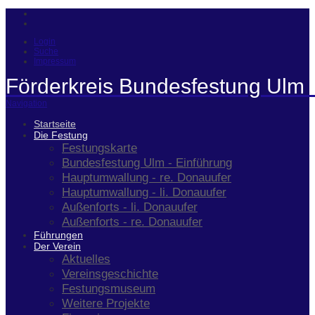
Login
Suche
Impressum
Förderkreis Bundesfestung Ulm 
Navigation
Startseite
Die Festung
Festungskarte
Bundesfestung Ulm - Einführung
Hauptumwallung - re. Donauufer
Hauptumwallung - li. Donauufer
Außenforts - li. Donauufer
Außenforts - re. Donauufer
Führungen
Der Verein
Aktuelles
Vereinsgeschichte
Festungsmuseum
Weitere Projekte