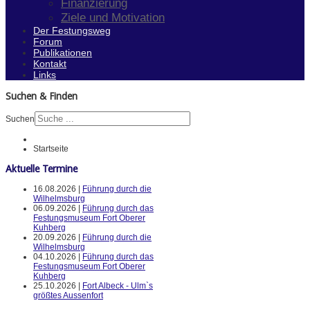
Finanzierung
Ziele und Motivation
Der Festungsweg
Forum
Publikationen
Kontakt
Links
Suchen & Finden
Suchen
Startseite
Aktuelle Termine
16.08.2026 |
Führung durch die
Wilhelmsburg
06.09.2026 |
Führung durch das
Festungsmuseum Fort Oberer
Kuhberg
20.09.2026 |
Führung durch die
Wilhelmsburg
04.10.2026 |
Führung durch das
Festungsmuseum Fort Oberer
Kuhberg
25.10.2026 |
Fort Albeck - Ulm`s
größtes Aussenfort