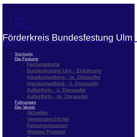
Login
Suche
Impressum
Förderkreis Bundesfestung Ulm 
Navigation
Startseite
Die Festung
Festungskarte
Bundesfestung Ulm - Einführung
Hauptumwallung - re. Donauufer
Hauptumwallung - li. Donauufer
Außenforts - li. Donauufer
Außenforts - re. Donauufer
Führungen
Der Verein
Aktuelles
Vereinsgeschichte
Festungsmuseum
Weitere Projekte