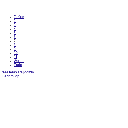
Zurück
2
3
4
5
6
7
8
9
10
11
Weiter
Ende
free template joomla
Back to top