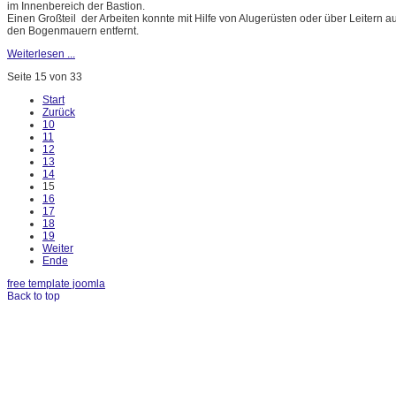
im Innenbereich der Bastion.
Einen Großteil der Arbeiten konnte mit Hilfe von Alugerüsten oder über Leitern
den Bogenmauern entfernt.
Weiterlesen ...
Seite 15 von 33
Start
Zurück
10
11
12
13
14
15
16
17
18
19
Weiter
Ende
free template joomla
Back to top