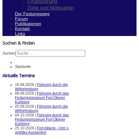
Finanzierung
Ziele und Motivation
Der Festungsweg
Forum
Publikationen
Kontakt
Links
Suchen & Finden
Suchen
Startseite
Aktuelle Termine
16.08.2026 |
Führung durch die
Wilhelmsburg
06.09.2026 |
Führung durch das
Festungsmuseum Fort Oberer
Kuhberg
20.09.2026 |
Führung durch die
Wilhelmsburg
04.10.2026 |
Führung durch das
Festungsmuseum Fort Oberer
Kuhberg
25.10.2026 |
Fort Albeck - Ulm`s
größtes Aussenfort