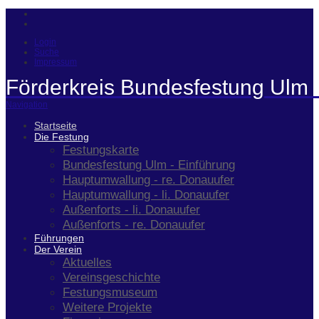
Login
Suche
Impressum
Förderkreis Bundesfestung Ulm 
Navigation
Startseite
Die Festung
Festungskarte
Bundesfestung Ulm - Einführung
Hauptumwallung - re. Donauufer
Hauptumwallung - li. Donauufer
Außenforts - li. Donauufer
Außenforts - re. Donauufer
Führungen
Der Verein
Aktuelles
Vereinsgeschichte
Festungsmuseum
Weitere Projekte