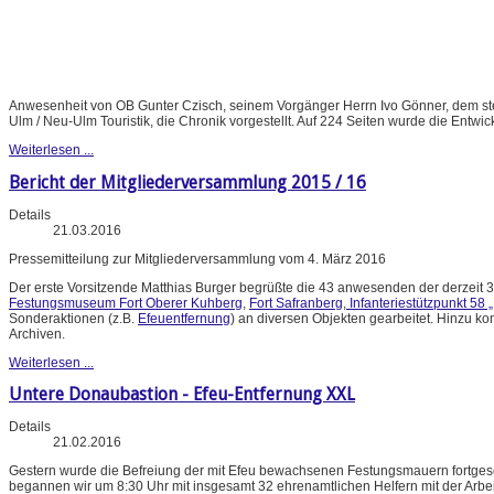
Anwesenheit von OB Gunter Czisch, seinem Vorgänger Herrn Ivo Gönner, dem stel
Ulm / Neu-Ulm Touristik, die Chronik vorgestellt. Auf 224 Seiten wurde die Entwic
Weiterlesen ...
Bericht der Mitgliederversammlung 2015 / 16
Details
21.03.2016
Pressemitteilung zur Mitgliederversammlung vom 4. März 2016
Der erste Vorsitzende Matthias Burger begrüßte die 43 anwesenden der derzeit 3
Festungsmuseum Fort Oberer Kuhberg
,
Fort Safranberg
,
Infanteriestützpunkt 58 
Sonderaktionen (z.B.
Efeuentfernung
) an diversen Objekten gearbeitet. Hinzu k
Archiven.
Weiterlesen ...
Untere Donaubastion - Efeu-Entfernung XXL
Details
21.02.2016
Gestern wurde die Befreiung der mit Efeu bewachsenen Festungsmauern fortgese
begannen wir um 8:30 Uhr mit insgesamt 32 ehrenamtlichen Helfern mit der Arbe