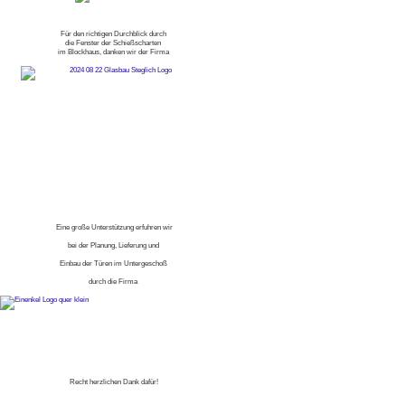
Für den richtigen Durchblick durch
die Fenster der Schießscharten
im Blockhaus, danken wir der Firma
Eine große Unterstützung erfuhren wir
bei der Planung, Lieferung und
Einbau der Türen im Untergeschoß
durch die Firma
Recht herzlichen Dank dafür!