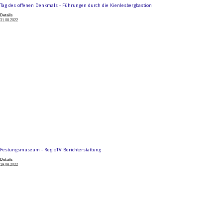
Tag des offenen Denkmals - Führungen durch die Kienlesbergbastion
Details
31.08.2022
Festungsmuseum - RegioTV Berichterstattung
Details
19.08.2022