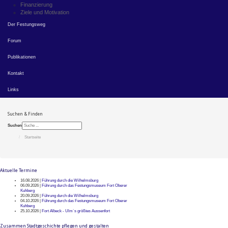
Finanzierung
Ziele und Motivation
Der Festungsweg
Forum
Publikationen
Kontakt
Links
Suchen & Finden
Suchen
Startseite
Aktuelle Termine
16.08.2026 |
Führung durch die Wilhelmsburg
06.09.2026 |
Führung durch das Festungsmuseum Fort Oberer
Kuhberg
20.09.2026 |
Führung durch die Wilhelmsburg
04.10.2026 |
Führung durch das Festungsmuseum Fort Oberer
Kuhberg
25.10.2026 |
Fort Albeck - Ulm`s größtes Aussenfort
Zusammen Stadtgeschichte pflegen und gestalten