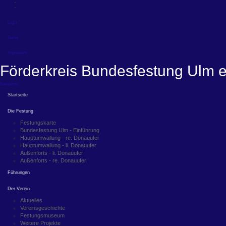
Login
Suche
Impressum
Förderkreis Bundesfestung Ulm e
Navigation
Startseite
Die Festung
Festungskarte
Bundesfestung Ulm - Einführung
Hauptumwallung - re. Donauufer
Hauptumwallung - li. Donauufer
Außenforts - li. Donauufer
Außenforts - re. Donauufer
Führungen
Der Verein
Aktuelles
Vereinsgeschichte
Festungsmuseum
Weitere Projekte