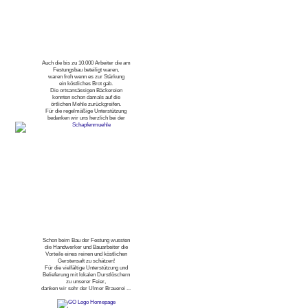
Auch die bis zu 10.000 Arbeiter die am
Festungsbau beteiligt waren,
waren froh wenn es zur Stärkung
ein köstliches Brot gab.
Die ortsansässigen Bäckereien
konnten schon damals auf die
örtlichen Mehle zurückgreifen.
Für die regelmäßige Unterstützung
bedanken wir uns herzlich bei der
Schon beim Bau der Festung wussten
die Handwerker und Bauarbeiter die
Vorteile eines reinen und köstlichen
Gerstensaft zu schätzen!
Für die vielfältige Unterstützung und
Belieferung mit lokalen Durstlöschern
zu unserer Feier,
danken wir sehr der Ulmer Brauerei ...