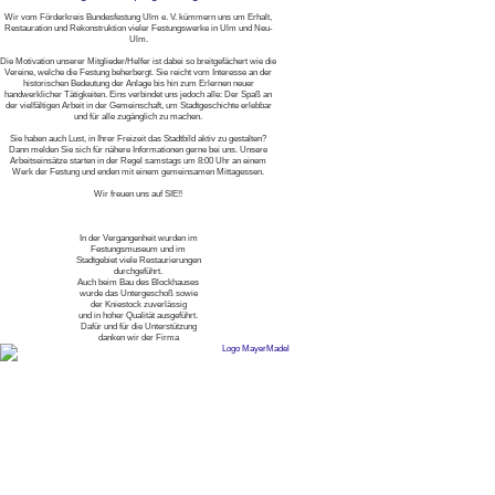
Wir vom Förderkreis Bundesfestung Ulm e. V. kümmern uns um Erhalt,
Restauration und Rekonstruktion vieler Festungswerke in Ulm und Neu-
Ulm.
Die Motivation unserer Mitglieder/Helfer ist dabei so breitgefächert wie die
Vereine, welche die Festung beherbergt. Sie reicht vom Interesse an der
historischen Bedeutung der Anlage bis hin zum Erlernen neuer
handwerklicher Tätigkeiten. Eins verbindet uns jedoch alle: Der Spaß an
der vielfältigen Arbeit in der Gemeinschaft, um Stadtgeschichte erlebbar
und für alle zugänglich zu machen.
Sie haben auch Lust, in Ihrer Freizeit das Stadtbild aktiv zu gestalten?
Dann melden Sie sich für nähere Informationen gerne bei uns. Unsere
Arbeitseinsätze starten in der Regel samstags um 8:00 Uhr an einem
Werk der Festung und enden mit einem gemeinsamen Mittagessen.
Wir freuen uns auf SIE!!
In der Vergangenheit wurden im
Festungsmuseum und im
Stadtgebiet viele Restaurierungen
durchgeführt.
Auch beim Bau des Blockhauses
wurde das Untergeschoß sowie
der Kniestock zuverlässig
und in hoher Qualität ausgeführt.
Dafür und für die Unterstützung
danken wir der Firma