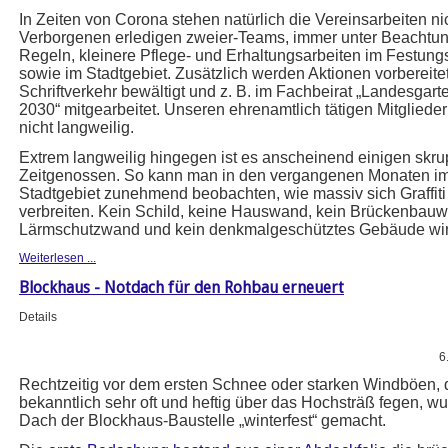
In Zeiten von Corona stehen natürlich die Vereinsarbeiten nich
Verborgenen erledigen zweier-Teams, immer unter Beachtu
Regeln, kleinere Pflege- und Erhaltungsarbeiten im Festu
sowie im Stadtgebiet. Zusätzlich werden Aktionen vorbereitet
Schriftverkehr bewältigt und z. B. im Fachbeirat „Landesgar
2030“ mitgearbeitet. Unseren ehrenamtlich tätigen Mitgliedern
nicht langweilig.
Extrem langweilig hingegen ist es anscheinend einigen skru
Zeitgenossen. So kann man in den vergangenen Monaten i
Stadtgebiet zunehmend beobachten, wie massiv sich Graffit
verbreiten. Kein Schild, keine Hauswand, kein Brückenbauw
Lärmschutzwand und kein denkmalgeschütztes Gebäude wir
Weiterlesen ...
Blockhaus - Notdach für den Rohbau erneuert
Details
6
Rechtzeitig vor dem ersten Schnee oder starken Windböen, 
bekanntlich sehr oft und heftig über das Hochsträß fegen, w
Dach der Blockhaus-Baustelle „winterfest“ gemacht.