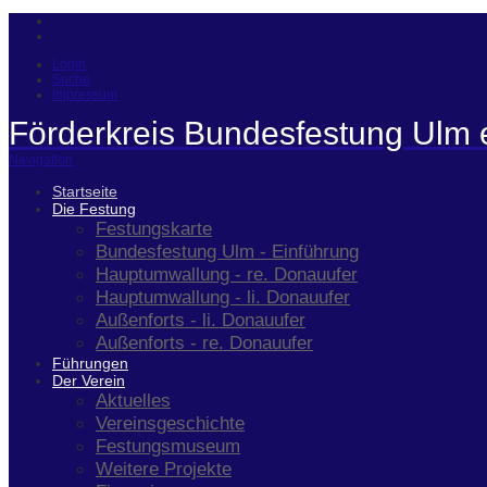
Login
Suche
Impressum
Förderkreis Bundesfestung Ulm 
Navigation
Startseite
Die Festung
Festungskarte
Bundesfestung Ulm - Einführung
Hauptumwallung - re. Donauufer
Hauptumwallung - li. Donauufer
Außenforts - li. Donauufer
Außenforts - re. Donauufer
Führungen
Der Verein
Aktuelles
Vereinsgeschichte
Festungsmuseum
Weitere Projekte