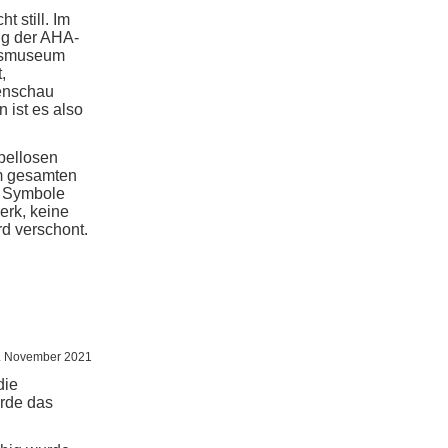
t still. Im
ng der AHA-
ngsmuseum
,
tenschau
 ist es also
pellosen
m gesamten
i Symbole
erk, keine
d verschont.
. November 2021
die
urde das