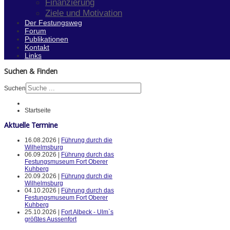
Finanzierung
Ziele und Motivation
Der Festungsweg
Forum
Publikationen
Kontakt
Links
Suchen & Finden
Suchen
Startseite
Aktuelle Termine
16.08.2026 |
Führung durch die
Wilhelmsburg
06.09.2026 |
Führung durch das
Festungsmuseum Fort Oberer
Kuhberg
20.09.2026 |
Führung durch die
Wilhelmsburg
04.10.2026 |
Führung durch das
Festungsmuseum Fort Oberer
Kuhberg
25.10.2026 |
Fort Albeck - Ulm`s
größtes Aussenfort