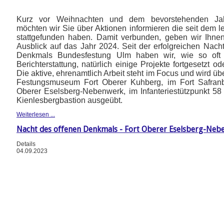
Kurz vor Weihnachten und dem bevorstehenden Jah
möchten wir Sie über Aktionen informieren die seit dem le
stattgefunden haben. Damit verbunden, geben wir Ihne
Ausblick auf das Jahr 2024. Seit der erfolgreichen Nach
Denkmals Bundesfestung Ulm haben wir, wie so oft
Berichterstattung, natürlich einige Projekte fortgesetzt o
Die aktive, ehrenamtlich Arbeit steht im Focus und wird ü
Festungsmuseum Fort Oberer Kuhberg, im Fort Safranb
Oberer Eselsberg-Nebenwerk, im Infanteriestützpunkt 58
Kienlesbergbastion ausgeübt.
Weiterlesen ...
Nacht des offenen Denkmals - Fort Oberer Eselsberg-Neb
Details
04.09.2023