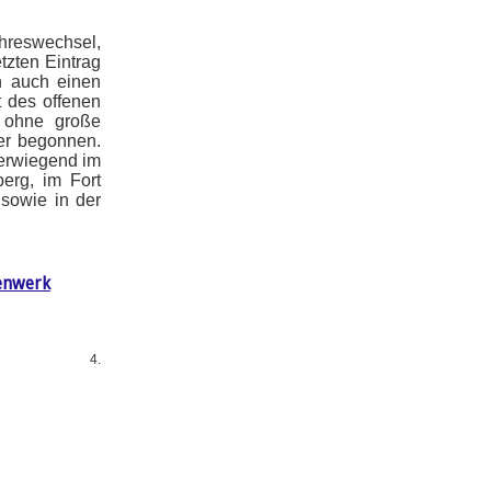
reswechsel,
tzten Eintrag
n auch einen
t des offenen
 ohne große
der begonnen.
berwiegend im
erg, im Fort
 sowie in der
enwerk
4.