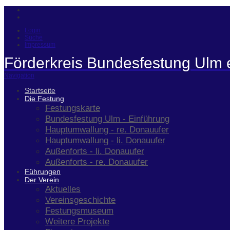
Login
Suche
Impressum
Förderkreis Bundesfestung Ulm 
Navigation
Startseite
Die Festung
Festungskarte
Bundesfestung Ulm - Einführung
Hauptumwallung - re. Donauufer
Hauptumwallung - li. Donauufer
Außenforts - li. Donauufer
Außenforts - re. Donauufer
Führungen
Der Verein
Aktuelles
Vereinsgeschichte
Festungsmuseum
Weitere Projekte