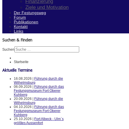
Finanzierung
Ziele und Motivation
Der Festungsweg
Forum
Publikationen
Kontakt
Links
Suchen & Finden
Suchen
Startseite
Aktuelle Termine
16.08.2026 |
Führung durch die
Wilhelmsburg
06.09.2026 |
Führung durch das
Festungsmuseum Fort Oberer
Kuhberg
20.09.2026 |
Führung durch die
Wilhelmsburg
04.10.2026 |
Führung durch das
Festungsmuseum Fort Oberer
Kuhberg
25.10.2026 |
Fort Albeck - Ulm`s
größtes Aussenfort