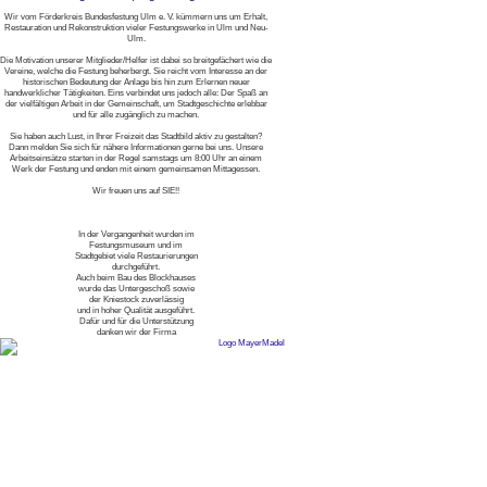
Wir vom Förderkreis Bundesfestung Ulm e. V. kümmern uns um Erhalt,
Restauration und Rekonstruktion vieler Festungswerke in Ulm und Neu-
Ulm.
Die Motivation unserer Mitglieder/Helfer ist dabei so breitgefächert wie die
Vereine, welche die Festung beherbergt. Sie reicht vom Interesse an der
historischen Bedeutung der Anlage bis hin zum Erlernen neuer
handwerklicher Tätigkeiten. Eins verbindet uns jedoch alle: Der Spaß an
der vielfältigen Arbeit in der Gemeinschaft, um Stadtgeschichte erlebbar
und für alle zugänglich zu machen.
Sie haben auch Lust, in Ihrer Freizeit das Stadtbild aktiv zu gestalten?
Dann melden Sie sich für nähere Informationen gerne bei uns. Unsere
Arbeitseinsätze starten in der Regel samstags um 8:00 Uhr an einem
Werk der Festung und enden mit einem gemeinsamen Mittagessen.
Wir freuen uns auf SIE!!
In der Vergangenheit wurden im
Festungsmuseum und im
Stadtgebiet viele Restaurierungen
durchgeführt.
Auch beim Bau des Blockhauses
wurde das Untergeschoß sowie
der Kniestock zuverlässig
und in hoher Qualität ausgeführt.
Dafür und für die Unterstützung
danken wir der Firma