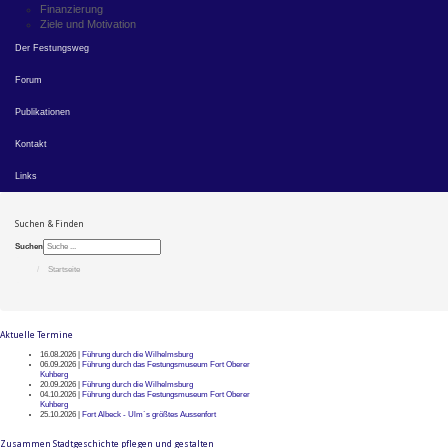
Finanzierung
Ziele und Motivation
Der Festungsweg
Forum
Publikationen
Kontakt
Links
Suchen & Finden
Suchen
Startseite
Aktuelle Termine
16.08.2026 |
Führung durch die Wilhelmsburg
06.09.2026 |
Führung durch das Festungsmuseum Fort Oberer
Kuhberg
20.09.2026 |
Führung durch die Wilhelmsburg
04.10.2026 |
Führung durch das Festungsmuseum Fort Oberer
Kuhberg
25.10.2026 |
Fort Albeck - Ulm`s größtes Aussenfort
Zusammen Stadtgeschichte pflegen und gestalten