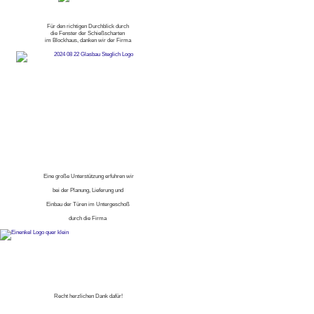
Für den richtigen Durchblick durch
die Fenster der Schießscharten
im Blockhaus, danken wir der Firma
Eine große Unterstützung erfuhren wir
bei der Planung, Lieferung und
Einbau der Türen im Untergeschoß
durch die Firma
Recht herzlichen Dank dafür!