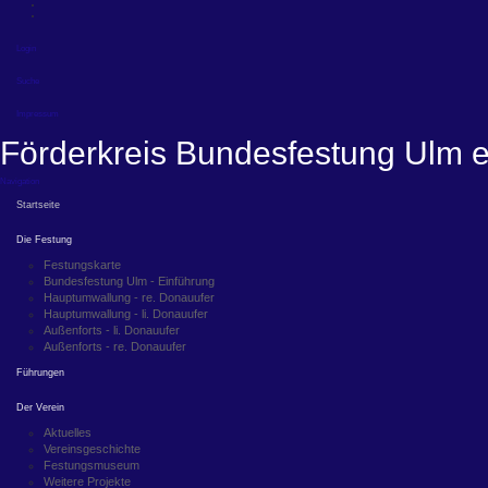
Login
Suche
Impressum
Förderkreis Bundesfestung Ulm e
Navigation
Startseite
Die Festung
Festungskarte
Bundesfestung Ulm - Einführung
Hauptumwallung - re. Donauufer
Hauptumwallung - li. Donauufer
Außenforts - li. Donauufer
Außenforts - re. Donauufer
Führungen
Der Verein
Aktuelles
Vereinsgeschichte
Festungsmuseum
Weitere Projekte