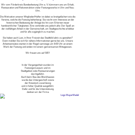
Wir vom Förderkreis Bundesfestung Ulm e. V. kümmern uns um Erhalt,
Restauration und Rekonstruktion vieler Festungswerke in Ulm und Neu-
Ulm.
Die Motivation unserer Mitglieder/Helfer ist dabei so breitgefächert wie die
Vereine, welche die Festung beherbergt. Sie reicht vom Interesse an der
historischen Bedeutung der Anlage bis hin zum Erlernen neuer
handwerklicher Tätigkeiten. Eins verbindet uns jedoch alle: Der Spaß an
der vielfältigen Arbeit in der Gemeinschaft, um Stadtgeschichte erlebbar
und für alle zugänglich zu machen.
Sie haben auch Lust, in Ihrer Freizeit das Stadtbild aktiv zu gestalten?
Dann melden Sie sich für nähere Informationen gerne bei uns. Unsere
Arbeitseinsätze starten in der Regel samstags um 8:00 Uhr an einem
Werk der Festung und enden mit einem gemeinsamen Mittagessen.
Wir freuen uns auf SIE!!
In der Vergangenheit wurden im
Festungsmuseum und im
Stadtgebiet viele Restaurierungen
durchgeführt.
Auch beim Bau des Blockhauses
wurde das Untergeschoß sowie
der Kniestock zuverlässig
und in hoher Qualität ausgeführt.
Dafür und für die Unterstützung
danken wir der Firma