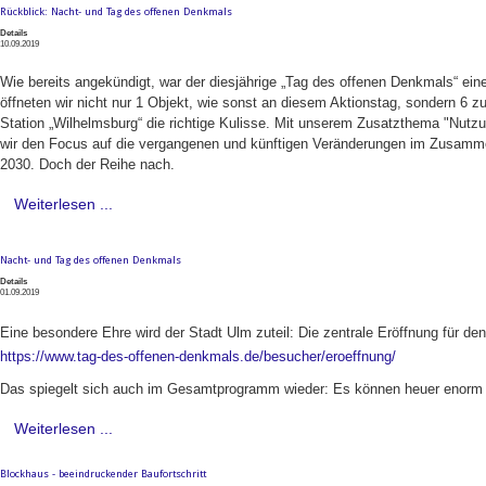
Rückblick: Nacht- und Tag des offenen Denkmals
Details
10.09.2019
Wie bereits angekündigt, war der diesjährige „Tag des offenen Denkmals“ ei
öffneten wir nicht nur 1 Objekt, wie sonst an diesem Aktionstag, sondern 6 z
Station „Wilhelmsburg“ die richtige Kulisse. Mit unserem Zusatzthema "Nu
wir den Focus auf die vergangenen und künftigen Veränderungen im Zusam
2030. Doch der Reihe nach.
Weiterlesen ...
Nacht- und Tag des offenen Denkmals
Details
01.09.2019
Eine besondere Ehre wird der Stadt Ulm zuteil: Die zentrale Eröffnung für den
https://www.tag-des-offenen-denkmals.de/besucher/eroeffnung/
Das spiegelt sich auch im Gesamtprogramm wieder: Es können heuer enorm v
Weiterlesen ...
Blockhaus - beeindruckender Baufortschritt