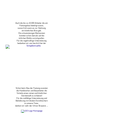
Auch die bis zu 10.000 Arbeiter die am
Festungsbau beteiligt waren,
waren froh wenn es zur Stärkung
ein köstliches Brot gab.
Die ortsansässigen Bäckereien
konnten schon damals auf die
örtlichen Mehle zurückgreifen.
Für die regelmäßige Unterstützung
bedanken wir uns herzlich bei der
Schon beim Bau der Festung wussten
die Handwerker und Bauarbeiter die
Vorteile eines reinen und köstlichen
Gerstensaft zu schätzen!
Für die vielfältige Unterstützung und
Belieferung mit lokalen Durstlöschern
zu unserer Feier,
danken wir sehr der Ulmer Brauerei ...