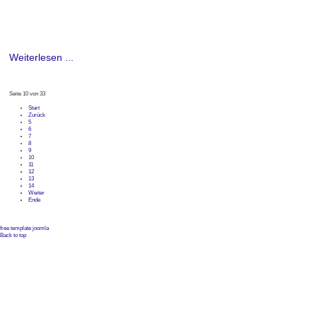
Weiterlesen ...
Seite 10 von 33
Start
Zurück
5
6
7
8
9
10
11
12
13
14
Weiter
Ende
free template joomla
Back to top