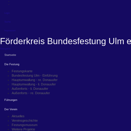
Login
Suche
Impressum
Förderkreis Bundesfestung Ulm e
Navigation
Startseite
Die Festung
Festungskarte
Bundesfestung Ulm - Einführung
Hauptumwallung - re. Donauufer
Hauptumwallung - li. Donauufer
Außenforts - li. Donauufer
Außenforts - re. Donauufer
Führungen
Der Verein
Aktuelles
Vereinsgeschichte
Festungsmuseum
Weitere Projekte