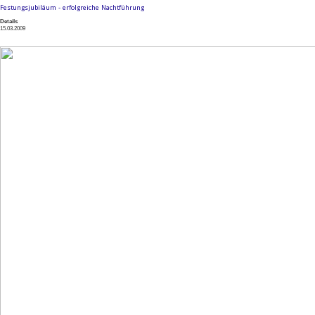
Festungsjubiläum - erfolgreiche Nachtführung
Details
15.03.2009