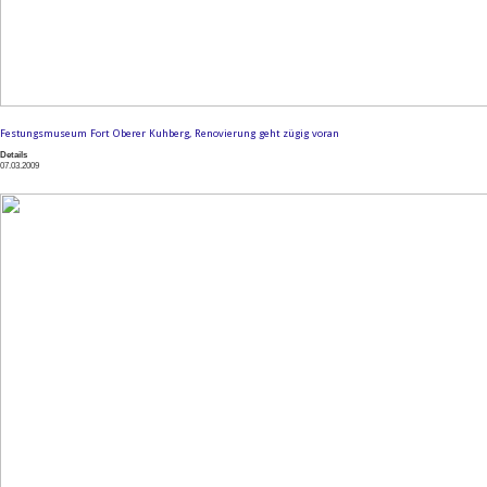
Festungsmuseum Fort Oberer Kuhberg, Renovierung geht zügig voran
Details
07.03.2009