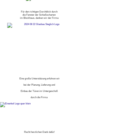
Für den richtigen Durchblick durch
die Fenster der Schießscharten
im Blockhaus, danken wir der Firma
Eine große Unterstützung erfuhren wir
bei der Planung, Lieferung und
Einbau der Türen im Untergeschoß
durch die Firma
Recht herzlichen Dank dafür!