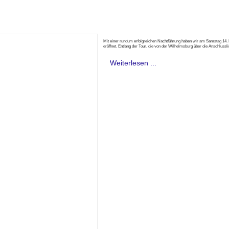
Mit einer rundum erfolgreichen Nachtführung haben wir am Samstag 14.
eröffnet. Entlang der Tour, die von der Wilhelmsburg über die Anschlussl
Weiterlesen ...