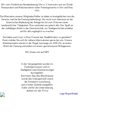
Wir vom Förderkreis Bundesfestung Ulm e. V. kümmern uns um Erhalt,
Restauration und Rekonstruktion vieler Festungswerke in Ulm und Neu-
Ulm.
Die Motivation unserer Mitglieder/Helfer ist dabei so breitgefächert wie die
Vereine, welche die Festung beherbergt. Sie reicht vom Interesse an der
historischen Bedeutung der Anlage bis hin zum Erlernen neuer
handwerklicher Tätigkeiten. Eins verbindet uns jedoch alle: Der Spaß an
der vielfältigen Arbeit in der Gemeinschaft, um Stadtgeschichte erlebbar
und für alle zugänglich zu machen.
Sie haben auch Lust, in Ihrer Freizeit das Stadtbild aktiv zu gestalten?
Dann melden Sie sich für nähere Informationen gerne bei uns. Unsere
Arbeitseinsätze starten in der Regel samstags um 8:00 Uhr an einem
Werk der Festung und enden mit einem gemeinsamen Mittagessen.
Wir freuen uns auf SIE!!
In der Vergangenheit wurden im
Festungsmuseum und im
Stadtgebiet viele Restaurierungen
durchgeführt.
Auch beim Bau des Blockhauses
wurde das Untergeschoß sowie
der Kniestock zuverlässig
und in hoher Qualität ausgeführt.
Dafür und für die Unterstützung
danken wir der Firma