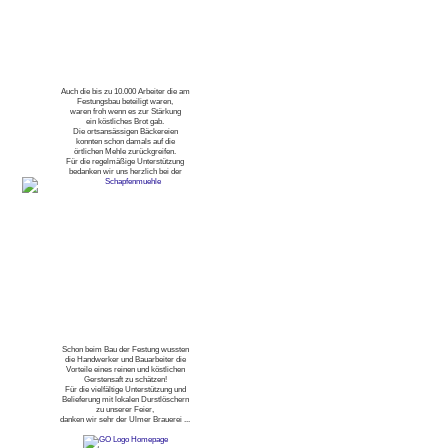
Auch die bis zu 10.000 Arbeiter die am
Festungsbau beteiligt waren,
waren froh wenn es zur Stärkung
ein köstliches Brot gab.
Die ortsansässigen Bäckereien
konnten schon damals auf die
örtlichen Mehle zurückgreifen.
Für die regelmäßige Unterstützung
bedanken wir uns herzlich bei der
Schon beim Bau der Festung wussten
die Handwerker und Bauarbeiter die
Vorteile eines reinen und köstlichen
Gerstensaft zu schätzen!
Für die vielfältige Unterstützung und
Belieferung mit lokalen Durstlöschern
zu unserer Feier,
danken wir sehr der Ulmer Brauerei ...