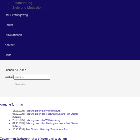
Finanzierung
Ziele und Motivation
Der Festungsweg
Forum
Publikationen
Kontakt
Links
Suchen & Finden
Suchen
Startseite
Aktuelle Termine
16.08.2026 |
Führung durch die Wilhelmsburg
06.09.2026 |
Führung durch das Festungsmuseum Fort Oberer
Kuhberg
20.09.2026 |
Führung durch die Wilhelmsburg
04.10.2026 |
Führung durch das Festungsmuseum Fort Oberer
Kuhberg
25.10.2026 |
Fort Albeck - Ulm`s größtes Aussenfort
Zusammen Stadtgeschichte pflegen und gestalten