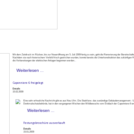
Mit dem Zeitdruck im Rücken, bis zur Neueröffnung am 5. Juli 2009 fertig zu sein, geht die Renovierung der Bereitschaf
Nachdem sie nach historischem Vorbild frisch gestrichen wurden, konnte bereits die Unterkonsktuktion des zukünfigen 
die Vorbereitungen der elektischen Anlagen begonnen werden.
.
Weiterlesen ...
Caponniere 6 freigelegt
Details
15.02.2009
Eine sehr erfreuliche Nachricht gibt es aus Neu-Ulm. Die Stadt bzw. das zuständige Gebäudemanagement - 
Denkmalschutzbehörde, hat in den vergangenen Wochen den Wildbewuchs vom Erddach der Caponniere 6 ent
Weiterlesen ...
Festungsbroschüre ausverkauft
Details
15.01.2009