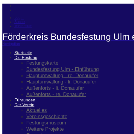
Login
Suche
Impressum
Förderkreis Bundesfestung Ulm 
Navigation
Startseite
Die Festung
Festungskarte
Bundesfestung Ulm - Einführung
Hauptumwallung - re. Donauufer
Hauptumwallung - li. Donauufer
Außenforts - li. Donauufer
Außenforts - re. Donauufer
Führungen
Der Verein
Aktuelles
Vereinsgeschichte
Festungsmuseum
Weitere Projekte