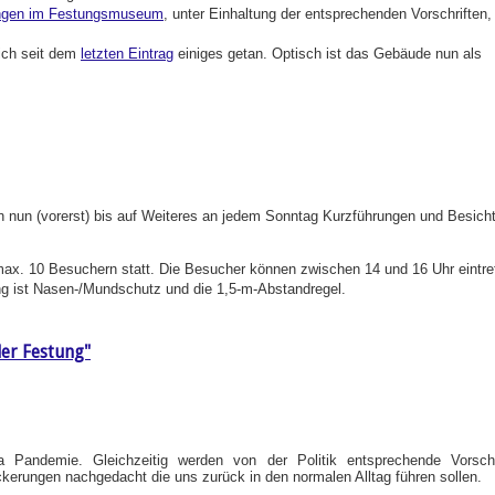
ngen im Festungsmuseum
, unter Einhaltung der entsprechenden Vorschriften,
sich seit dem
letzten Eintrag
einiges getan. Optisch ist das Gebäude nun als
n nun (vorerst) bis auf Weiteres an jedem Sonntag Kurzführungen und Besich
max. 10 Besuchern statt. Die Besucher können zwischen 14 und 16 Uhr eintr
ng ist Nasen-/Mundschutz und die 1,5-m-Abstandregel.
er Festung"
a Pandemie. Gleichzeitig werden von der Politik entsprechende Vorschr
ckerungen nachgedacht die uns zurück in den normalen Alltag führen sollen.