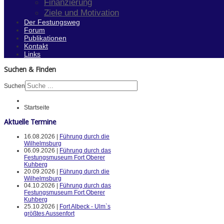
Finanzierung
Ziele und Motivation
Der Festungsweg
Forum
Publikationen
Kontakt
Links
Suchen & Finden
Suchen
Startseite
Aktuelle Termine
16.08.2026 |
Führung durch die
Wilhelmsburg
06.09.2026 |
Führung durch das
Festungsmuseum Fort Oberer
Kuhberg
20.09.2026 |
Führung durch die
Wilhelmsburg
04.10.2026 |
Führung durch das
Festungsmuseum Fort Oberer
Kuhberg
25.10.2026 |
Fort Albeck - Ulm`s
größtes Aussenfort