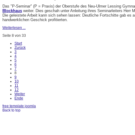
Das "P-Seminar" (P = Praxis) der Oberstufe des Neu-Ulmer Lessing Gymnas
Blockhaus
weiter. Dies geschah unter Anleitung ihres Seminarleiters Herr M
Die geleistete Arbeit kann sich sehen lassen: Deutliche Fortschitte gab es
handwerklichen Geschick profitierten.
Weiterlesen ...
Seite 8 von 33
Start
Zurück
3
4
5
6
7
8
9
10
11
12
Weiter
Ende
free template joomla
Back to top