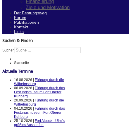
Finanzierung
Ziele und Motivation
Der Festungsweg
Forum
Publikationen
Kontakt
Links
Suchen & Finden
Suchen
Startseite
Aktuelle Termine
16.08.2026 |
Führung durch die
Wilhelmsburg
06.09.2026 |
Führung durch das
Festungsmuseum Fort Oberer
Kuhberg
20.09.2026 |
Führung durch die
Wilhelmsburg
04.10.2026 |
Führung durch das
Festungsmuseum Fort Oberer
Kuhberg
25.10.2026 |
Fort Albeck - Ulm`s
größtes Aussenfort