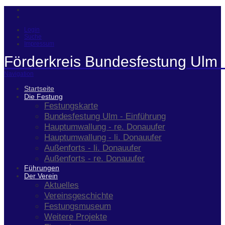
Login
Suche
Impressum
Förderkreis Bundesfestung Ulm 
Navigation
Startseite
Die Festung
Festungskarte
Bundesfestung Ulm - Einführung
Hauptumwallung - re. Donauufer
Hauptumwallung - li. Donauufer
Außenforts - li. Donauufer
Außenforts - re. Donauufer
Führungen
Der Verein
Aktuelles
Vereinsgeschichte
Festungsmuseum
Weitere Projekte