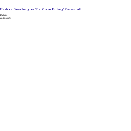
Rückblick: Einweihung des "Fort Oberer Kuhberg" Gussmodell
Details
22.10.2025