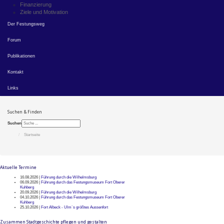
Finanzierung
Ziele und Motivation
Der Festungsweg
Forum
Publikationen
Kontakt
Links
Suchen & Finden
Suchen
Startseite
Aktuelle Termine
16.08.2026 |
Führung durch die Wilhelmsburg
06.09.2026 |
Führung durch das Festungsmuseum Fort Oberer
Kuhberg
20.09.2026 |
Führung durch die Wilhelmsburg
04.10.2026 |
Führung durch das Festungsmuseum Fort Oberer
Kuhberg
25.10.2026 |
Fort Albeck - Ulm`s größtes Aussenfort
Zusammen Stadtgeschichte pflegen und gestalten