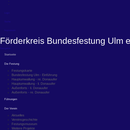
Login
Suche
Impressum
Förderkreis Bundesfestung Ulm e
Navigation
Startseite
Die Festung
Festungskarte
Bundesfestung Ulm - Einführung
Hauptumwallung - re. Donauufer
Hauptumwallung - li. Donauufer
Außenforts - li. Donauufer
Außenforts - re. Donauufer
Führungen
Der Verein
Aktuelles
Vereinsgeschichte
Festungsmuseum
Weitere Projekte