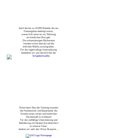
Auch die bis zu 10.000 Arbeiter die am
Festungsbau beteiligt waren,
waren froh wenn es zur Stärkung
ein köstliches Brot gab.
Die ortsansässigen Bäckereien
konnten schon damals auf die
örtlichen Mehle zurückgreifen.
Für die regelmäßige Unterstützung
bedanken wir uns herzlich bei der
Schon beim Bau der Festung wussten
die Handwerker und Bauarbeiter die
Vorteile eines reinen und köstlichen
Gerstensaft zu schätzen!
Für die vielfältige Unterstützung und
Belieferung mit lokalen Durstlöschern
zu unserer Feier,
danken wir sehr der Ulmer Brauerei ...