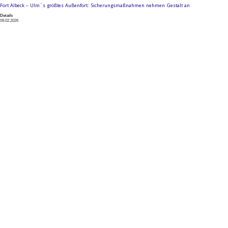
Fort Albeck – Ulm`s größtes Außenfort: Sicherungsmaßnahmen nehmen Gestalt an
Details
09.02.2026