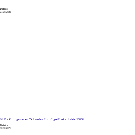
Details
07.10.2025
TdoD - Örlinger- oder "Schweden Turm" geöffnet - Update 10.09.
Details
08.08.2025