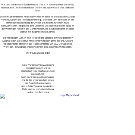
Wir vom Förderkreis Bundesfestung Ulm e. V. kümmern uns um Erhalt,
Restauration und Rekonstruktion vieler Festungswerke in Ulm und Neu-
Ulm.
Die Motivation unserer Mitglieder/Helfer ist dabei so breitgefächert wie die
Vereine, welche die Festung beherbergt. Sie reicht vom Interesse an der
historischen Bedeutung der Anlage bis hin zum Erlernen neuer
handwerklicher Tätigkeiten. Eins verbindet uns jedoch alle: Der Spaß an
der vielfältigen Arbeit in der Gemeinschaft, um Stadtgeschichte erlebbar
und für alle zugänglich zu machen.
Sie haben auch Lust, in Ihrer Freizeit das Stadtbild aktiv zu gestalten?
Dann melden Sie sich für nähere Informationen gerne bei uns. Unsere
Arbeitseinsätze starten in der Regel samstags um 8:00 Uhr an einem
Werk der Festung und enden mit einem gemeinsamen Mittagessen.
Wir freuen uns auf SIE!!
In der Vergangenheit wurden im
Festungsmuseum und im
Stadtgebiet viele Restaurierungen
durchgeführt.
Auch beim Bau des Blockhauses
wurde das Untergeschoß sowie
der Kniestock zuverlässig
und in hoher Qualität ausgeführt.
Dafür und für die Unterstützung
danken wir der Firma