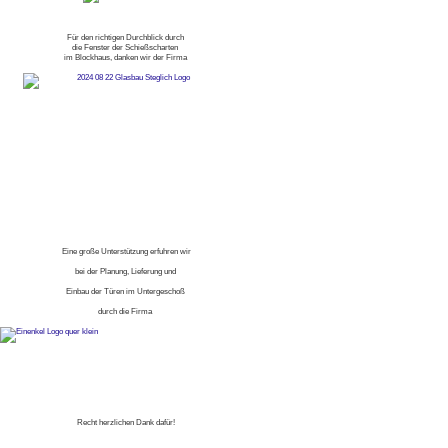
Für den richtigen Durchblick durch
die Fenster der Schießscharten
im Blockhaus, danken wir der Firma
Eine große Unterstützung erfuhren wir
bei der Planung, Lieferung und
Einbau der Türen im Untergeschoß
durch die Firma
Recht herzlichen Dank dafür!