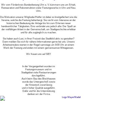
Wir vom Förderkreis Bundesfestung Ulm e. V. kümmern uns um Erhalt,
Restauration und Rekonstruktion vieler Festungswerke in Ulm und Neu-
Ulm.
Die Motivation unserer Mitglieder/Helfer ist dabei so breitgefächert wie die
Vereine, welche die Festung beherbergt. Sie reicht vom Interesse an der
historischen Bedeutung der Anlage bis hin zum Erlernen neuer
handwerklicher Tätigkeiten. Eins verbindet uns jedoch alle: Der Spaß an
der vielfältigen Arbeit in der Gemeinschaft, um Stadtgeschichte erlebbar
und für alle zugänglich zu machen.
Sie haben auch Lust, in Ihrer Freizeit das Stadtbild aktiv zu gestalten?
Dann melden Sie sich für nähere Informationen gerne bei uns. Unsere
Arbeitseinsätze starten in der Regel samstags um 8:00 Uhr an einem
Werk der Festung und enden mit einem gemeinsamen Mittagessen.
Wir freuen uns auf SIE!!
In der Vergangenheit wurden im
Festungsmuseum und im
Stadtgebiet viele Restaurierungen
durchgeführt.
Auch beim Bau des Blockhauses
wurde das Untergeschoß sowie
der Kniestock zuverlässig
und in hoher Qualität ausgeführt.
Dafür und für die Unterstützung
danken wir der Firma