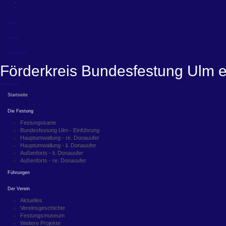
Login
Suche
Impressum
Förderkreis Bundesfestung Ulm e
Navigation
Startseite
Die Festung
Festungskarte
Bundesfestung Ulm - Einführung
Hauptumwallung - re. Donauufer
Hauptumwallung - li. Donauufer
Außenforts - li. Donauufer
Außenforts - re. Donauufer
Führungen
Der Verein
Aktuelles
Vereinsgeschichte
Festungsmuseum
Weitere Projekte