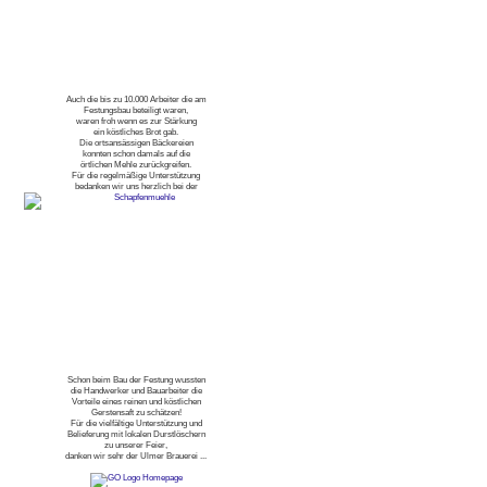
Auch die bis zu 10.000 Arbeiter die am
Festungsbau beteiligt waren,
waren froh wenn es zur Stärkung
ein köstliches Brot gab.
Die ortsansässigen Bäckereien
konnten schon damals auf die
örtlichen Mehle zurückgreifen.
Für die regelmäßige Unterstützung
bedanken wir uns herzlich bei der
Schon beim Bau der Festung wussten
die Handwerker und Bauarbeiter die
Vorteile eines reinen und köstlichen
Gerstensaft zu schätzen!
Für die vielfältige Unterstützung und
Belieferung mit lokalen Durstlöschern
zu unserer Feier,
danken wir sehr der Ulmer Brauerei ...