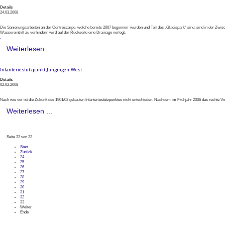
Details
24.03.2008
Die Sanierungsarbeiten an der Contrescarpe, welche bereits 2007 begonnen wurden und Teil des „Glacispark“ sind, sind in der Zwis
Wassereintritt zu verhindern wird auf der Rückseite eine Drainage verlegt.
.
Weiterlesen ...
Infanteriestützpunkt Jungingen West
Details
02.02.2008
Nach wie vor ist die Zukunft des 1901/02 gebauten Infanteriestützpunktes nicht entschieden. Nachdem im Frühjahr 2006 das rechte 
Weiterlesen ...
Seite 33 von 33
Start
Zurück
24
25
26
27
28
29
30
31
32
33
Weiter
Ende