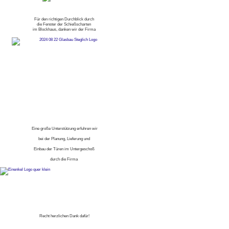
Für den richtigen Durchblick durch
die Fenster der Schießscharten
im Blockhaus, danken wir der Firma
Eine große Unterstützung erfuhren wir
bei der Planung, Lieferung und
Einbau der Türen im Untergeschoß
durch die Firma
Recht herzlichen Dank dafür!