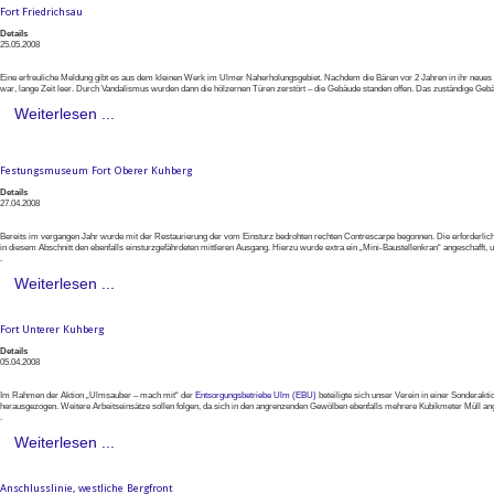
Fort Friedrichsau
Details
25.05.2008
Eine erfreuliche Meldung gibt es aus dem kleinen Werk im Ulmer Naherholungsgebiet. Nachdem die Bären vor 2 Jahren in ihr neues Ge
war, lange Zeit leer. Durch Vandalismus wurden dann die hölzernen Türen zerstört – die Gebäude standen offen. Das zuständige Ge
Weiterlesen ...
Festungsmuseum Fort Oberer Kuhberg
Details
27.04.2008
Bereits im vergangen Jahr wurde mit der Restaurierung der vom Einsturz bedrohten rechten Contrescarpe begonnen. Die erforderlic
in diesem Abschnitt den ebenfalls einsturzgefährdeten mittleren Ausgang. Hierzu wurde extra ein „Mini-Baustellenkran“ angeschafft,
.
Weiterlesen ...
Fort Unterer Kuhberg
Details
05.04.2008
Im Rahmen der Aktion „Ulmsauber – mach mit“ der
Entsorgungsbetriebe Ulm (EBU)
beteiligte sich unser Verein in einer Sonderak
herausgezogen. Weitere Arbeitseinsätze sollen folgen, da sich in den angrenzenden Gewölben ebenfalls mehrere Kubikmeter Müll a
.
Weiterlesen ...
Anschlusslinie, westliche Bergfront