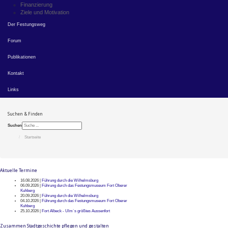
Finanzierung
Ziele und Motivation
Der Festungsweg
Forum
Publikationen
Kontakt
Links
Suchen & Finden
Suchen
Startseite
Aktuelle Termine
16.08.2026 |
Führung durch die Wilhelmsburg
06.09.2026 |
Führung durch das Festungsmuseum Fort Oberer
Kuhberg
20.09.2026 |
Führung durch die Wilhelmsburg
04.10.2026 |
Führung durch das Festungsmuseum Fort Oberer
Kuhberg
25.10.2026 |
Fort Albeck - Ulm`s größtes Aussenfort
Zusammen Stadtgeschichte pflegen und gestalten