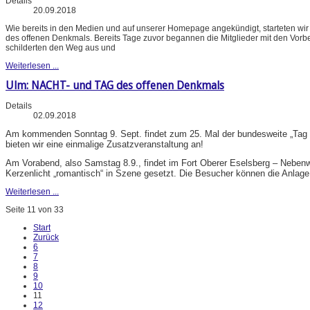
Details
20.09.2018
Wie bereits in den Medien und auf unserer Homepage angekündigt, starteten wir
des offenen Denkmals. Bereits Tage zuvor begannen die Mitglieder mit den Vorb
schilderten den Weg aus und
Weiterlesen ...
Ulm: NACHT- und TAG des offenen Denkmals
Details
02.09.2018
Am kommenden Sonntag 9. Sept. findet zum 25. Mal der bundesweite „Tag des
bieten wir eine einmalige Zusatzveranstaltung an!
Am Vorabend, also Samstag 8.9., findet im Fort Oberer Eselsberg – Neben
Kerzenlicht „romantisch“ in Szene gesetzt. Die Besucher können die Anlage
Weiterlesen ...
Seite 11 von 33
Start
Zurück
6
7
8
9
10
11
12