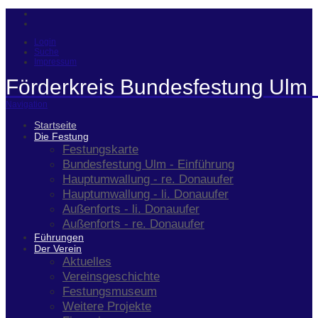
Login
Suche
Impressum
Förderkreis Bundesfestung Ulm 
Navigation
Startseite
Die Festung
Festungskarte
Bundesfestung Ulm - Einführung
Hauptumwallung - re. Donauufer
Hauptumwallung - li. Donauufer
Außenforts - li. Donauufer
Außenforts - re. Donauufer
Führungen
Der Verein
Aktuelles
Vereinsgeschichte
Festungsmuseum
Weitere Projekte