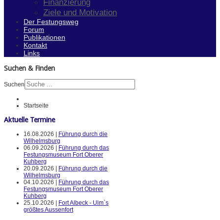
Finanzierung
Ziele und Motivation
Der Festungsweg
Forum
Publikationen
Kontakt
Links
Suchen & Finden
Suchen
Startseite
Aktuelle Termine
16.08.2026 |
Führung durch die
Wilhelmsburg
06.09.2026 |
Führung durch das
Festungsmuseum Fort Oberer
Kuhberg
20.09.2026 |
Führung durch die
Wilhelmsburg
04.10.2026 |
Führung durch das
Festungsmuseum Fort Oberer
Kuhberg
25.10.2026 |
Fort Albeck - Ulm`s
größtes Aussenfort