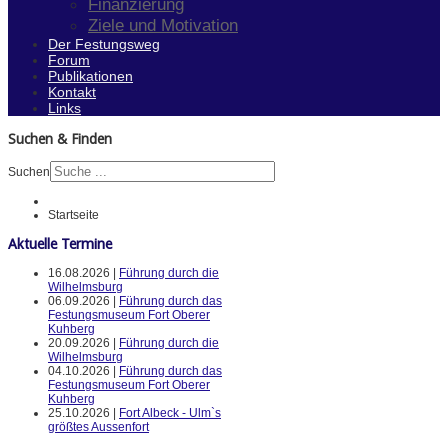
Finanzierung
Ziele und Motivation
Der Festungsweg
Forum
Publikationen
Kontakt
Links
Suchen & Finden
Suchen
Startseite
Aktuelle Termine
16.08.2026 |
Führung durch die
Wilhelmsburg
06.09.2026 |
Führung durch das
Festungsmuseum Fort Oberer
Kuhberg
20.09.2026 |
Führung durch die
Wilhelmsburg
04.10.2026 |
Führung durch das
Festungsmuseum Fort Oberer
Kuhberg
25.10.2026 |
Fort Albeck - Ulm`s
größtes Aussenfort