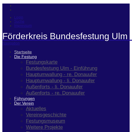
Login
Suche
Impressum
Förderkreis Bundesfestung Ulm 
Navigation
Startseite
Die Festung
Festungskarte
Bundesfestung Ulm - Einführung
Hauptumwallung - re. Donauufer
Hauptumwallung - li. Donauufer
Außenforts - li. Donauufer
Außenforts - re. Donauufer
Führungen
Der Verein
Aktuelles
Vereinsgeschichte
Festungsmuseum
Weitere Projekte