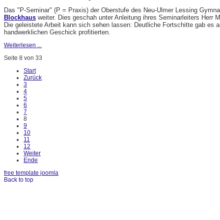
Das "P-Seminar" (P = Praxis) der Oberstufe des Neu-Ulmer Lessing Gymnas
Blockhaus
weiter. Dies geschah unter Anleitung ihres Seminarleiters Herr M
Die geleistete Arbeit kann sich sehen lassen: Deutliche Fortschitte gab es
handwerklichen Geschick profitierten.
Weiterlesen ...
Seite 8 von 33
Start
Zurück
3
4
5
6
7
8
9
10
11
12
Weiter
Ende
free template joomla
Back to top