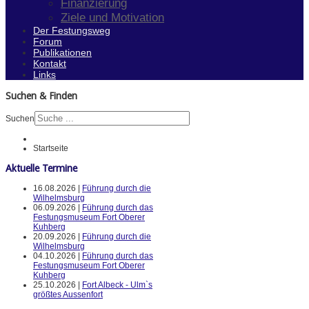
Finanzierung
Ziele und Motivation
Der Festungsweg
Forum
Publikationen
Kontakt
Links
Suchen & Finden
Suchen
Startseite
Aktuelle Termine
16.08.2026 |
Führung durch die
Wilhelmsburg
06.09.2026 |
Führung durch das
Festungsmuseum Fort Oberer
Kuhberg
20.09.2026 |
Führung durch die
Wilhelmsburg
04.10.2026 |
Führung durch das
Festungsmuseum Fort Oberer
Kuhberg
25.10.2026 |
Fort Albeck - Ulm`s
größtes Aussenfort