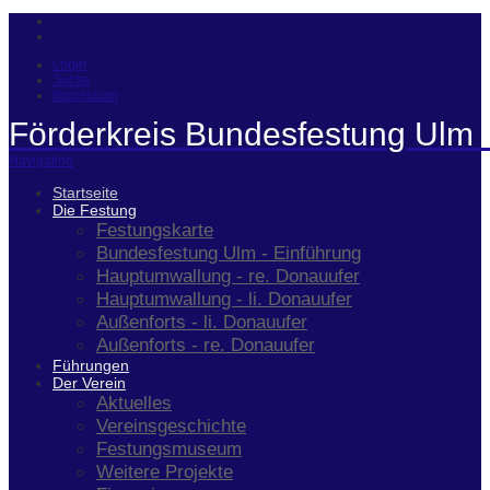
Login
Suche
Impressum
Förderkreis Bundesfestung Ulm 
Navigation
Startseite
Die Festung
Festungskarte
Bundesfestung Ulm - Einführung
Hauptumwallung - re. Donauufer
Hauptumwallung - li. Donauufer
Außenforts - li. Donauufer
Außenforts - re. Donauufer
Führungen
Der Verein
Aktuelles
Vereinsgeschichte
Festungsmuseum
Weitere Projekte