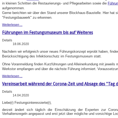
in kleinen Schritten die Restaurierungs- und Pflegearbeiten sowie die
Führu
aufgenommen.
Gerne berichten wir über den Stand unserer Blockhaus-Baustelle. Hier hat 
"Festungsbauwerk" zu erkennen.
Weiterlesen ...
Führungen im Festungsmuseum bis auf Weiteres
Details
18.06.2020
Nachdem wir erfolgreich unser neues Führungskonzept erprobt haben, finde
Berücksichtigung des Infektionschutz im Festungsmuseum statt.
Ohne Voranmeldung finden Kurzführungen und Alleinerkundung mit jeweils 
Werkstor empfangen und über die nächste Führung informiert. Voraussetzu
Weiterlesen ...
Vereinsarbeit während der Corona-Zeit und Absage des "Tag d
Details
14.04.2020
Liebe(r) Festungsinteressierte(r),
derzeit ändert sich täglich die Einschätzung der Experten zur Coron
Verhaltensregeln angepasst und erst jetzt über mögliche und vorsichtige Lo