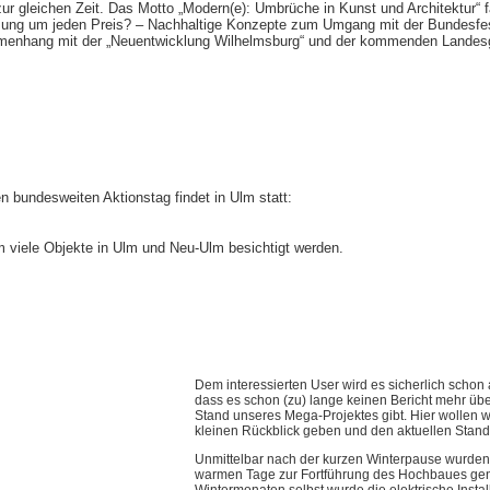
zur gleichen Zeit. Das Motto „Modern(e): Umbrüche in Kunst und Architektur“ f
utzung um jeden Preis? – Nachhaltige Konzepte zum Umgang mit der Bundesfe
mmenhang mit der „Neuentwicklung Wilhelmsburg“ und der kommenden Landes
en bundesweiten Aktionstag findet in Ulm statt:
viele Objekte in Ulm und Neu-Ulm besichtigt werden.
Dem interessierten User wird es sicherlich schon 
dass es schon (zu) lange keinen Bericht mehr übe
Stand unseres Mega-Projektes gibt. Hier wollen w
kleinen Rückblick geben und den aktuellen Stand 
Unmittelbar nach der kurzen Winterpause wurden 
warmen Tage zur Fortführung des Hochbaues genu
Wintermonaten selbst wurde die elektrische Instal