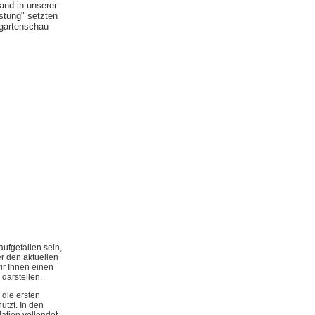
and in unserer
stung" setzten
gartenschau
aufgefallen sein,
r den aktuellen
ir Ihnen einen
darstellen.
die ersten
tzt. In den
lation vollendet