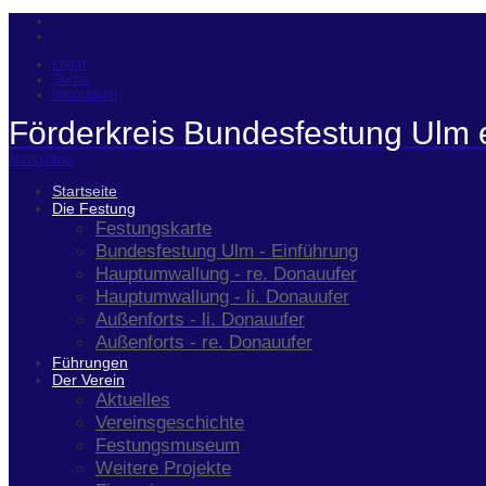
Login
Suche
Impressum
Förderkreis Bundesfestung Ulm 
Navigation
Startseite
Die Festung
Festungskarte
Bundesfestung Ulm - Einführung
Hauptumwallung - re. Donauufer
Hauptumwallung - li. Donauufer
Außenforts - li. Donauufer
Außenforts - re. Donauufer
Führungen
Der Verein
Aktuelles
Vereinsgeschichte
Festungsmuseum
Weitere Projekte