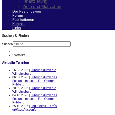
Finanzierung
Ziele und Motivation
Der Festungsweg
Forum
Publikationen
Kontakt
Links
Suchen & Finden
Suchen
Startseite
Aktuelle Termine
16.08.2026 |
Führung durch die
Wilhelmsburg
06.09.2026 |
Führung durch das
Festungsmuseum Fort Oberer
Kuhberg
20.09.2026 |
Führung durch die
Wilhelmsburg
04.10.2026 |
Führung durch das
Festungsmuseum Fort Oberer
Kuhberg
25.10.2026 |
Fort Albeck - Ulm`s
größtes Aussenfort