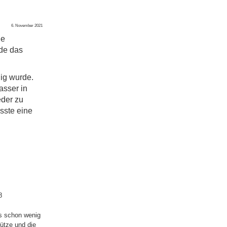
6. November 2021
ie
rde das
ig wurde.
asser in
eder zu
sste eine
8
es schon wenig
ütze und die