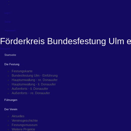
Login
Suche
Impressum
Förderkreis Bundesfestung Ulm e
Navigation
Startseite
Die Festung
Festungskarte
Bundesfestung Ulm - Einführung
Hauptumwallung - re. Donauufer
Hauptumwallung - li. Donauufer
Außenforts - li. Donauufer
Außenforts - re. Donauufer
Führungen
Der Verein
Aktuelles
Vereinsgeschichte
Festungsmuseum
Weitere Projekte