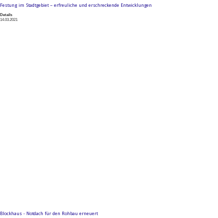
Festung im Stadtgebiet – erfreuliche und erschreckende Entwicklungen
Details
14.03.2021
Blockhaus - Notdach für den Rohbau erneuert