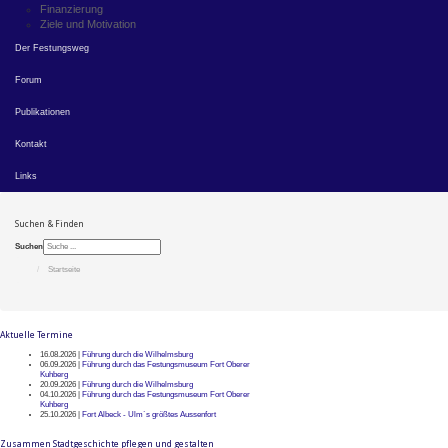
Finanzierung
Ziele und Motivation
Der Festungsweg
Forum
Publikationen
Kontakt
Links
Suchen & Finden
Suchen
Startseite
Aktuelle Termine
16.08.2026 |
Führung durch die Wilhelmsburg
06.09.2026 |
Führung durch das Festungsmuseum Fort Oberer
Kuhberg
20.09.2026 |
Führung durch die Wilhelmsburg
04.10.2026 |
Führung durch das Festungsmuseum Fort Oberer
Kuhberg
25.10.2026 |
Fort Albeck - Ulm`s größtes Aussenfort
Zusammen Stadtgeschichte pflegen und gestalten