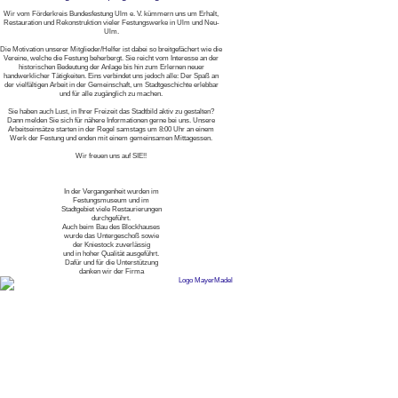
Wir vom Förderkreis Bundesfestung Ulm e. V. kümmern uns um Erhalt,
Restauration und Rekonstruktion vieler Festungswerke in Ulm und Neu-
Ulm.
Die Motivation unserer Mitglieder/Helfer ist dabei so breitgefächert wie die
Vereine, welche die Festung beherbergt. Sie reicht vom Interesse an der
historischen Bedeutung der Anlage bis hin zum Erlernen neuer
handwerklicher Tätigkeiten. Eins verbindet uns jedoch alle: Der Spaß an
der vielfältigen Arbeit in der Gemeinschaft, um Stadtgeschichte erlebbar
und für alle zugänglich zu machen.
Sie haben auch Lust, in Ihrer Freizeit das Stadtbild aktiv zu gestalten?
Dann melden Sie sich für nähere Informationen gerne bei uns. Unsere
Arbeitseinsätze starten in der Regel samstags um 8:00 Uhr an einem
Werk der Festung und enden mit einem gemeinsamen Mittagessen.
Wir freuen uns auf SIE!!
In der Vergangenheit wurden im
Festungsmuseum und im
Stadtgebiet viele Restaurierungen
durchgeführt.
Auch beim Bau des Blockhauses
wurde das Untergeschoß sowie
der Kniestock zuverlässig
und in hoher Qualität ausgeführt.
Dafür und für die Unterstützung
danken wir der Firma