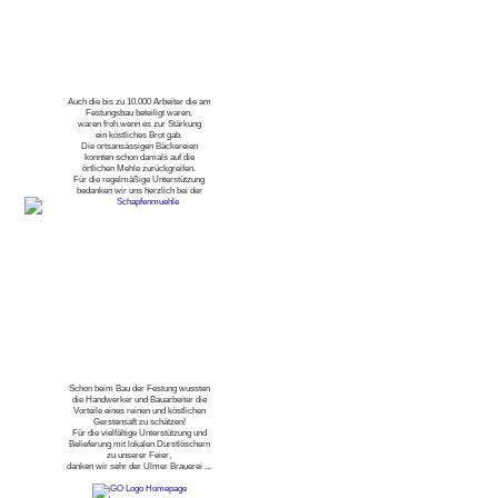
Auch die bis zu 10.000 Arbeiter die am
Festungsbau beteiligt waren,
waren froh wenn es zur Stärkung
ein köstliches Brot gab.
Die ortsansässigen Bäckereien
konnten schon damals auf die
örtlichen Mehle zurückgreifen.
Für die regelmäßige Unterstützung
bedanken wir uns herzlich bei der
Schon beim Bau der Festung wussten
die Handwerker und Bauarbeiter die
Vorteile eines reinen und köstlichen
Gerstensaft zu schätzen!
Für die vielfältige Unterstützung und
Belieferung mit lokalen Durstlöschern
zu unserer Feier,
danken wir sehr der Ulmer Brauerei ...