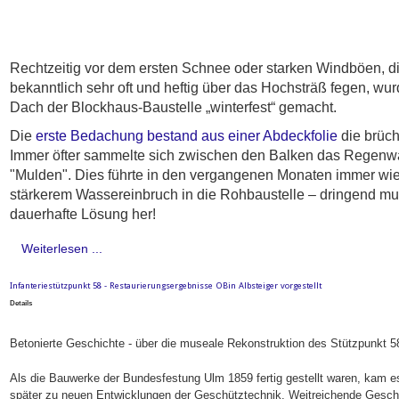
Rechtzeitig vor dem ersten Schnee oder starken Windböen, d
bekanntlich sehr oft und heftig über das Hochsträß fegen, wu
Dach der Blockhaus-Baustelle „winterfest“ gemacht.
Die
erste Bedachung bestand aus einer Abdeckfolie
die brüch
Immer öfter sammelte sich zwischen den Balken das Regenw
"Mulden". Dies führte in den vergangenen Monaten immer wi
stärkerem Wassereinbruch in die Rohbaustelle – dringend mu
dauerhafte Lösung her!
Weiterlesen ...
Infanteriestützpunkt 58 - Restaurierungsergebnisse OBin Albsteiger vorgestellt
Details
Betonierte Geschichte - über die museale Rekonstruktion des Stützpunkt 5
Als die Bauwerke der Bundesfestung Ulm 1859 fertig gestellt waren, kam 
später zu neuen Entwicklungen der Geschütztechnik. Weitreichende Gesch