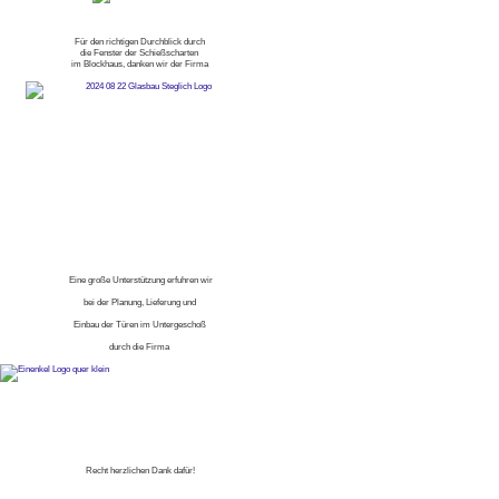
Für den richtigen Durchblick durch
die Fenster der Schießscharten
im Blockhaus, danken wir der Firma
Eine große Unterstützung erfuhren wir
bei der Planung, Lieferung und
Einbau der Türen im Untergeschoß
durch die Firma
Recht herzlichen Dank dafür!