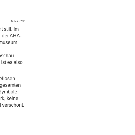
14. März 2021
 still. Im
g der AHA-
gsmuseum
enschau
ist es also
ellosen
 gesamten
 Symbole
rk, keine
 verschont.