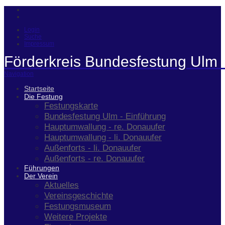
Login
Suche
Impressum
Förderkreis Bundesfestung Ulm 
Navigation
Startseite
Die Festung
Festungskarte
Bundesfestung Ulm - Einführung
Hauptumwallung - re. Donauufer
Hauptumwallung - li. Donauufer
Außenforts - li. Donauufer
Außenforts - re. Donauufer
Führungen
Der Verein
Aktuelles
Vereinsgeschichte
Festungsmuseum
Weitere Projekte