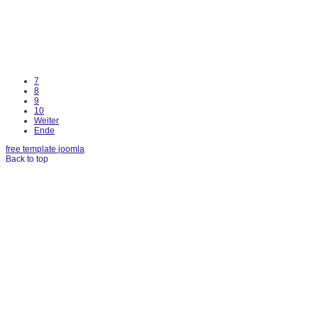
7
8
9
10
Weiter
Ende
free template joomla
Back to top