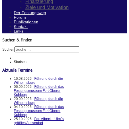
Finanzierung
Ziele und Motivation
Der Festungsweg
Forum
Publikationen
Kontakt
Links
Suchen & Finden
Suchen
Startseite
Aktuelle Termine
16.08.2026 |
Führung durch die
Wilhelmsburg
06.09.2026 |
Führung durch das
Festungsmuseum Fort Oberer
Kuhberg
20.09.2026 |
Führung durch die
Wilhelmsburg
04.10.2026 |
Führung durch das
Festungsmuseum Fort Oberer
Kuhberg
25.10.2026 |
Fort Albeck - Ulm`s
größtes Aussenfort