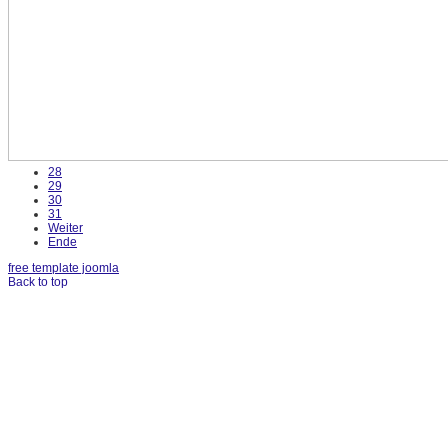
28
29
30
31
Weiter
Ende
free template joomla
Back to top