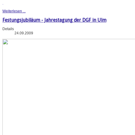
.
Weiterlesen ...
Festungsjubiläum - Jahrestagung der DGF in Ulm
Details
24.09.2009