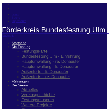
Login
Suche
Impressum
Förderkreis Bundesfestung Ulm 
Navigation
Startseite
Die Festung
Festungskarte
Bundesfestung Ulm - Einführung
Hauptumwallung - re. Donauufer
Hauptumwallung - li. Donauufer
Außenforts - li. Donauufer
Außenforts - re. Donauufer
Führungen
Der Verein
Aktuelles
Vereinsgeschichte
Festungsmuseum
Weitere Projekte