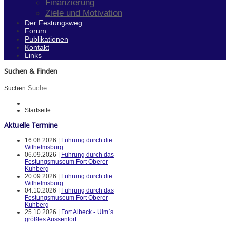
Finanzierung
Ziele und Motivation
Der Festungsweg
Forum
Publikationen
Kontakt
Links
Suchen & Finden
Suchen
Startseite
Aktuelle Termine
16.08.2026 |
Führung durch die
Wilhelmsburg
06.09.2026 |
Führung durch das
Festungsmuseum Fort Oberer
Kuhberg
20.09.2026 |
Führung durch die
Wilhelmsburg
04.10.2026 |
Führung durch das
Festungsmuseum Fort Oberer
Kuhberg
25.10.2026 |
Fort Albeck - Ulm`s
größtes Aussenfort