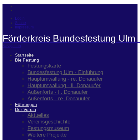
Login
Suche
Impressum
Förderkreis Bundesfestung Ulm 
Navigation
Startseite
Die Festung
Festungskarte
Bundesfestung Ulm - Einführung
Hauptumwallung - re. Donauufer
Hauptumwallung - li. Donauufer
Außenforts - li. Donauufer
Außenforts - re. Donauufer
Führungen
Der Verein
Aktuelles
Vereinsgeschichte
Festungsmuseum
Weitere Projekte