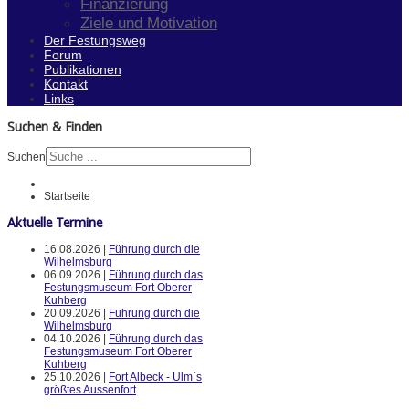
Finanzierung
Ziele und Motivation
Der Festungsweg
Forum
Publikationen
Kontakt
Links
Suchen & Finden
Suchen
Startseite
Aktuelle Termine
16.08.2026 |
Führung durch die
Wilhelmsburg
06.09.2026 |
Führung durch das
Festungsmuseum Fort Oberer
Kuhberg
20.09.2026 |
Führung durch die
Wilhelmsburg
04.10.2026 |
Führung durch das
Festungsmuseum Fort Oberer
Kuhberg
25.10.2026 |
Fort Albeck - Ulm`s
größtes Aussenfort