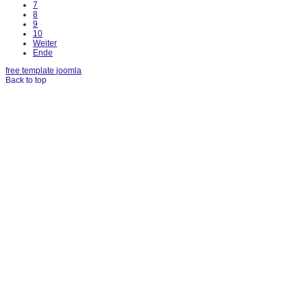
7
8
9
10
Weiter
Ende
free template joomla
Back to top