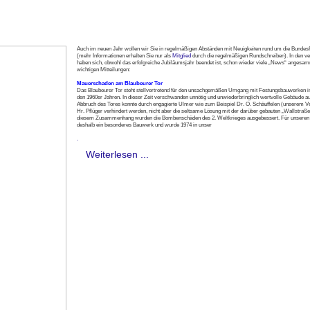
Auch im neuen Jahr wollen wir Sie in regelmäßigen Abständen mit Neuigkeiten rund um die Bundes
(mehr Informationen erhalten Sie nur als
Mitglied
durch die regelmäßigen Rundschreiben). In den 
haben sich, obwohl das erfolgreiche Jubiläumsjahr beendet ist, schon wieder viele „News“ angesam
wichtigen Mitteilungen:
Mauerschaden am Blaubeurer Tor
Das Blaubeurer Tor steht stellvertretend für den unsachgemäßen Umgang mit Festungsbauwerken 
den 1960er Jahren. In dieser Zeit verschwanden unnötig und unwiederbringlich wertvolle Gebäude a
Abbruch des Tores konnte durch engagierte Ulmer wie zum Beispiel Dr. O. Schäuffelen (unserem V
Hr. Pflüger verhindert werden, nicht aber die seltsame Lösung mit der darüber gebauten „Wallstraße
diesem Zusammenhang wurden die Bombenschäden des 2. Weltkrieges ausgebessert. Für unseren V
deshalb ein besonderes Bauwerk und wurde 1974 in unser
.
Weiterlesen ...