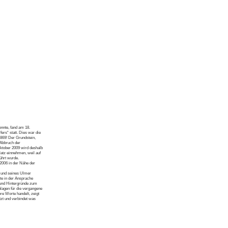
nnte, fand am 18.
ers“ statt. Dies war die
869! Der Grundstein,
 Abbruch der
ktober 2009 wird deshalb
atz einnehmen, weil auf
ührt wurde.
006 in der Nähe der
 und seines Ulmer
te in der Ansprache
s und Hintergründe zum
lagen für die vergangene
re Worte handelt, zeigt
zt und verbindet was