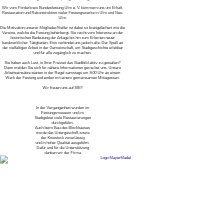
Wir vom Förderkreis Bundesfestung Ulm e. V. kümmern uns um Erhalt,
Restauration und Rekonstruktion vieler Festungswerke in Ulm und Neu-
Ulm.
Die Motivation unserer Mitglieder/Helfer ist dabei so breitgefächert wie die
Vereine, welche die Festung beherbergt. Sie reicht vom Interesse an der
historischen Bedeutung der Anlage bis hin zum Erlernen neuer
handwerklicher Tätigkeiten. Eins verbindet uns jedoch alle: Der Spaß an
der vielfältigen Arbeit in der Gemeinschaft, um Stadtgeschichte erlebbar
und für alle zugänglich zu machen.
Sie haben auch Lust, in Ihrer Freizeit das Stadtbild aktiv zu gestalten?
Dann melden Sie sich für nähere Informationen gerne bei uns. Unsere
Arbeitseinsätze starten in der Regel samstags um 8:00 Uhr an einem
Werk der Festung und enden mit einem gemeinsamen Mittagessen.
Wir freuen uns auf SIE!!
In der Vergangenheit wurden im
Festungsmuseum und im
Stadtgebiet viele Restaurierungen
durchgeführt.
Auch beim Bau des Blockhauses
wurde das Untergeschoß sowie
der Kniestock zuverlässig
und in hoher Qualität ausgeführt.
Dafür und für die Unterstützung
danken wir der Firma