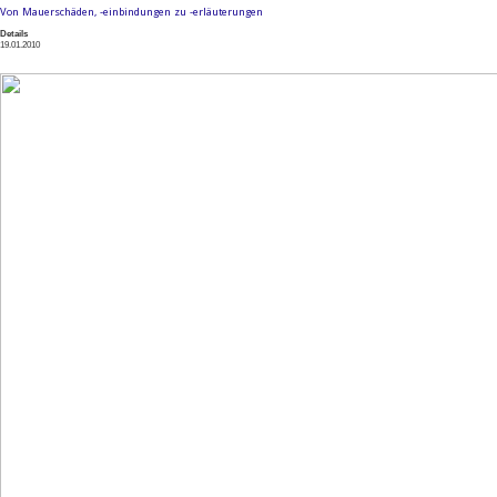
Von Mauerschäden, -einbindungen zu -erläuterungen
Details
19.01.2010