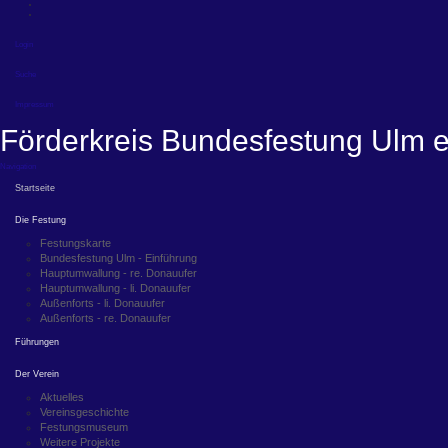
Login
Suche
Impressum
Förderkreis Bundesfestung Ulm e
Navigation
Startseite
Die Festung
Festungskarte
Bundesfestung Ulm - Einführung
Hauptumwallung - re. Donauufer
Hauptumwallung - li. Donauufer
Außenforts - li. Donauufer
Außenforts - re. Donauufer
Führungen
Der Verein
Aktuelles
Vereinsgeschichte
Festungsmuseum
Weitere Projekte