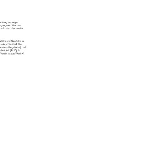
festung versorgen
vergangenen Wochen
melt. Nun aber zu vier
in Ulm und Neu-Ulm in
us dem Stadtbild. Der
ereinsmitbegründer) und
nbrücke“ (B-10). In
erein ist das Werk VI