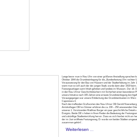
Lange bevor man in Neu-Ulm von einer größeren Ansiedlung sprechen ko
Oktober 1844 die Grundsteinlegung für die „Bundesfestung Ulm rechten Uf
Voraussetzung für den Bau von Häusern und der Stadterhebung im Jahr 1
wenn man so will auch der der jungen Stadt, wurde dann aber 1919 beim
Festungsanlagen samt Inhalt gehoben und landete im Museum. Der 18. O
in den Neu-Ulmer Geschichtsbüchern mit Sicherheit einen besonderen Pl
unsere Initiative nach 165 Jahren eine erneute Grundsteinlegung durchgef
Vorausgegangen war unsere Entdeckung des Grundsteinkasten im März 2
Caponniere 4.
Nach den treffenden Grußworten des Neu-Ulmer OB Gerold Noerenberg
Amtskollegen OB Ivo Gönner erfuhren die ca. 230 – 250 anwesenden Gäs
unseres 1. Vorsitzenden Matthias Burger ein paar geschichtliche Detail
Ereignis. Beide OB`s hoben in Ihren Reden die Bedeutung der Festungsan
und zukünftige Stadtentwicklung hervor. Dass es sich hierbei nicht um lee
der im Juni eröffnete Festungsweg. Er wurde von beiden Städten umgeset
zusammen gehört!
.
Weiterlesen ...