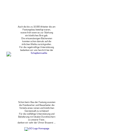
Auch die bis zu 10.000 Arbeiter die am
Festungsbau beteiligt waren,
waren froh wenn es zur Stärkung
ein köstliches Brot gab.
Die ortsansässigen Bäckereien
konnten schon damals auf die
örtlichen Mehle zurückgreifen.
Für die regelmäßige Unterstützung
bedanken wir uns herzlich bei der
Schon beim Bau der Festung wussten
die Handwerker und Bauarbeiter die
Vorteile eines reinen und köstlichen
Gerstensaft zu schätzen!
Für die vielfältige Unterstützung und
Belieferung mit lokalen Durstlöschern
zu unserer Feier,
danken wir sehr der Ulmer Brauerei ...