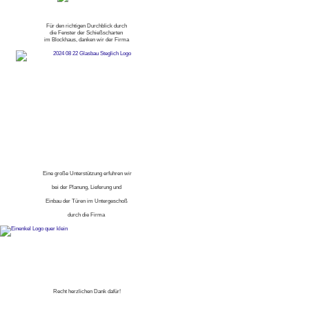
Für den richtigen Durchblick durch
die Fenster der Schießscharten
im Blockhaus, danken wir der Firma
Eine große Unterstützung erfuhren wir
bei der Planung, Lieferung und
Einbau der Türen im Untergeschoß
durch die Firma
Recht herzlichen Dank dafür!