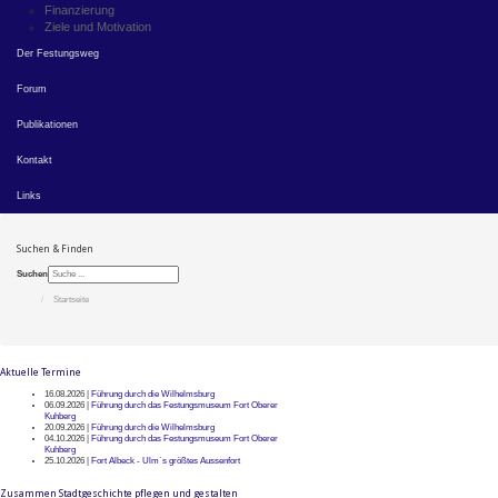
Finanzierung
Ziele und Motivation
Der Festungsweg
Forum
Publikationen
Kontakt
Links
Suchen & Finden
Suchen
Startseite
Aktuelle Termine
16.08.2026 |
Führung durch die Wilhelmsburg
06.09.2026 |
Führung durch das Festungsmuseum Fort Oberer
Kuhberg
20.09.2026 |
Führung durch die Wilhelmsburg
04.10.2026 |
Führung durch das Festungsmuseum Fort Oberer
Kuhberg
25.10.2026 |
Fort Albeck - Ulm`s größtes Aussenfort
Zusammen Stadtgeschichte pflegen und gestalten