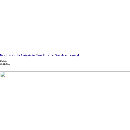
Das historische Ereignis in Neu-Ulm - die Grundsteinlegung!
Details
15.11.2009