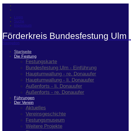
Login
Suche
Impressum
Förderkreis Bundesfestung Ulm 
Navigation
Startseite
Die Festung
Festungskarte
Bundesfestung Ulm - Einführung
Hauptumwallung - re. Donauufer
Hauptumwallung - li. Donauufer
Außenforts - li. Donauufer
Außenforts - re. Donauufer
Führungen
Der Verein
Aktuelles
Vereinsgeschichte
Festungsmuseum
Weitere Projekte