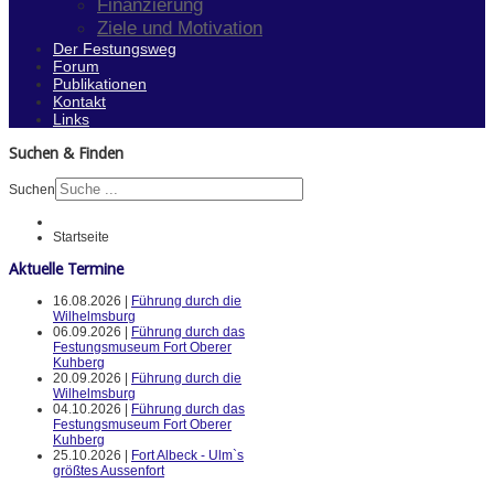
Finanzierung
Ziele und Motivation
Der Festungsweg
Forum
Publikationen
Kontakt
Links
Suchen & Finden
Suchen
Startseite
Aktuelle Termine
16.08.2026 |
Führung durch die
Wilhelmsburg
06.09.2026 |
Führung durch das
Festungsmuseum Fort Oberer
Kuhberg
20.09.2026 |
Führung durch die
Wilhelmsburg
04.10.2026 |
Führung durch das
Festungsmuseum Fort Oberer
Kuhberg
25.10.2026 |
Fort Albeck - Ulm`s
größtes Aussenfort