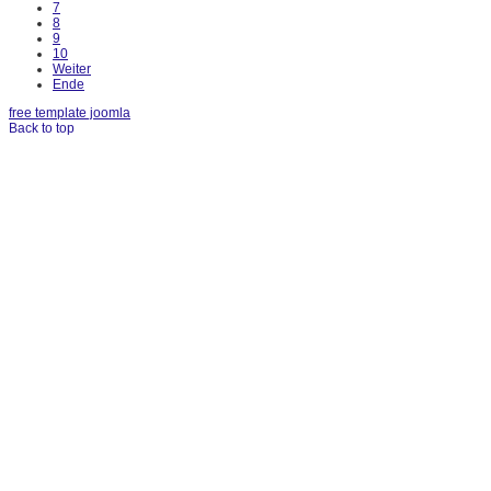
7
8
9
10
Weiter
Ende
free template joomla
Back to top