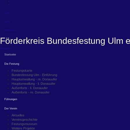
Login
Suche
Impressum
Förderkreis Bundesfestung Ulm e
Navigation
Startseite
Die Festung
Festungskarte
Bundesfestung Ulm - Einführung
Hauptumwallung - re. Donauufer
Hauptumwallung - li. Donauufer
Außenforts - li. Donauufer
Außenforts - re. Donauufer
Führungen
Der Verein
Aktuelles
Vereinsgeschichte
Festungsmuseum
Weitere Projekte