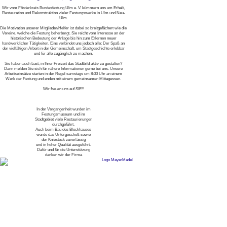
Wir vom Förderkreis Bundesfestung Ulm e. V. kümmern uns um Erhalt,
Restauration und Rekonstruktion vieler Festungswerke in Ulm und Neu-
Ulm.
Die Motivation unserer Mitglieder/Helfer ist dabei so breitgefächert wie die
Vereine, welche die Festung beherbergt. Sie reicht vom Interesse an der
historischen Bedeutung der Anlage bis hin zum Erlernen neuer
handwerklicher Tätigkeiten. Eins verbindet uns jedoch alle: Der Spaß an
der vielfältigen Arbeit in der Gemeinschaft, um Stadtgeschichte erlebbar
und für alle zugänglich zu machen.
Sie haben auch Lust, in Ihrer Freizeit das Stadtbild aktiv zu gestalten?
Dann melden Sie sich für nähere Informationen gerne bei uns. Unsere
Arbeitseinsätze starten in der Regel samstags um 8:00 Uhr an einem
Werk der Festung und enden mit einem gemeinsamen Mittagessen.
Wir freuen uns auf SIE!!
In der Vergangenheit wurden im
Festungsmuseum und im
Stadtgebiet viele Restaurierungen
durchgeführt.
Auch beim Bau des Blockhauses
wurde das Untergeschoß sowie
der Kniestock zuverlässig
und in hoher Qualität ausgeführt.
Dafür und für die Unterstützung
danken wir der Firma