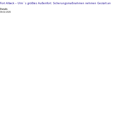
Fort Albeck – Ulm`s größtes Außenfort: Sicherungsmaßnahmen nehmen Gestalt an
Details
09.02.2026