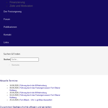
Finanzierung
Ziele und Motivation
Der Festungsweg
Forum
Publikationen
Kontakt
Links
Suchen & Finden
Suchen
Startseite
Aktuelle Termine
16.08.2026 |
Führung durch die Wilhelmsburg
06.09.2026 |
Führung durch das Festungsmuseum Fort Oberer
Kuhberg
20.09.2026 |
Führung durch die Wilhelmsburg
04.10.2026 |
Führung durch das Festungsmuseum Fort Oberer
Kuhberg
25.10.2026 |
Fort Albeck - Ulm`s größtes Aussenfort
Zusammen Stadtgeschichte pflegen und gestalten