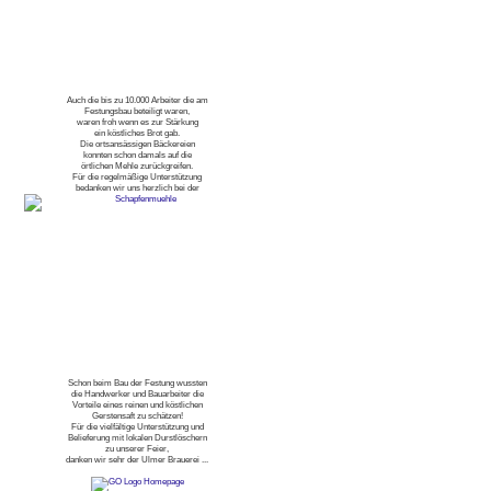
Auch die bis zu 10.000 Arbeiter die am
Festungsbau beteiligt waren,
waren froh wenn es zur Stärkung
ein köstliches Brot gab.
Die ortsansässigen Bäckereien
konnten schon damals auf die
örtlichen Mehle zurückgreifen.
Für die regelmäßige Unterstützung
bedanken wir uns herzlich bei der
Schon beim Bau der Festung wussten
die Handwerker und Bauarbeiter die
Vorteile eines reinen und köstlichen
Gerstensaft zu schätzen!
Für die vielfältige Unterstützung und
Belieferung mit lokalen Durstlöschern
zu unserer Feier,
danken wir sehr der Ulmer Brauerei ...