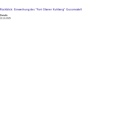
Rückblick: Einweihung des "Fort Oberer Kuhberg" Gussmodell
Details
22.10.2025