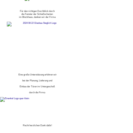
Für den richtigen Durchblick durch
die Fenster der Schießscharten
im Blockhaus, danken wir der Firma
Eine große Unterstützung erfuhren wir
bei der Planung, Lieferung und
Einbau der Türen im Untergeschoß
durch die Firma
Recht herzlichen Dank dafür!