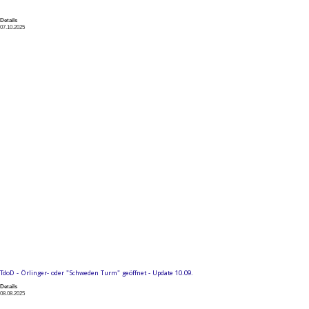
Details
07.10.2025
TdoD - Örlinger- oder "Schweden Turm" geöffnet - Update 10.09.
Details
08.08.2025