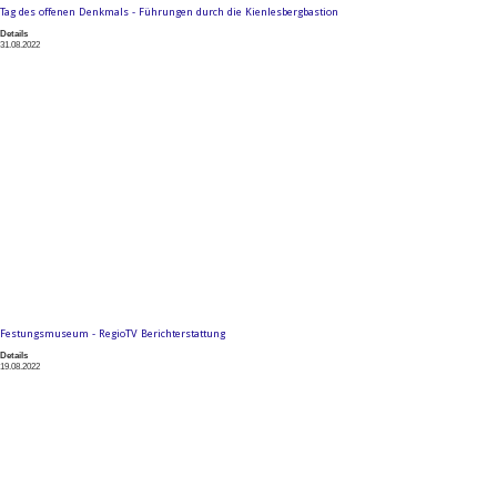
Tag des offenen Denkmals - Führungen durch die Kienlesbergbastion
Details
31.08.2022
Festungsmuseum - RegioTV Berichterstattung
Details
19.08.2022