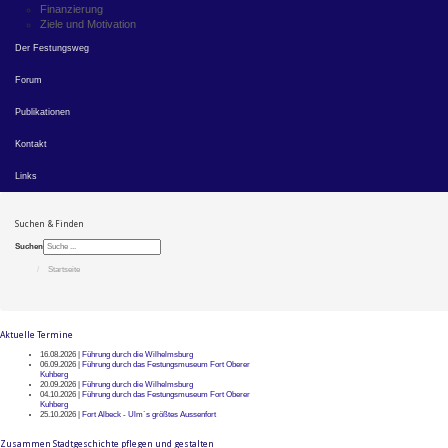
Finanzierung
Ziele und Motivation
Der Festungsweg
Forum
Publikationen
Kontakt
Links
Suchen & Finden
Suchen
Startseite
Aktuelle Termine
16.08.2026 |
Führung durch die Wilhelmsburg
06.09.2026 |
Führung durch das Festungsmuseum Fort Oberer
Kuhberg
20.09.2026 |
Führung durch die Wilhelmsburg
04.10.2026 |
Führung durch das Festungsmuseum Fort Oberer
Kuhberg
25.10.2026 |
Fort Albeck - Ulm`s größtes Aussenfort
Zusammen Stadtgeschichte pflegen und gestalten