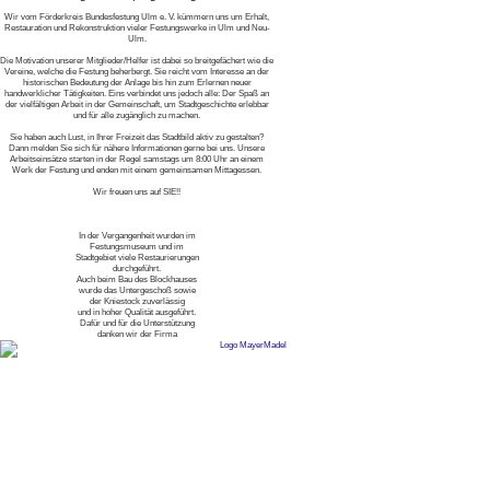
Wir vom Förderkreis Bundesfestung Ulm e. V. kümmern uns um Erhalt,
Restauration und Rekonstruktion vieler Festungswerke in Ulm und Neu-
Ulm.
Die Motivation unserer Mitglieder/Helfer ist dabei so breitgefächert wie die
Vereine, welche die Festung beherbergt. Sie reicht vom Interesse an der
historischen Bedeutung der Anlage bis hin zum Erlernen neuer
handwerklicher Tätigkeiten. Eins verbindet uns jedoch alle: Der Spaß an
der vielfältigen Arbeit in der Gemeinschaft, um Stadtgeschichte erlebbar
und für alle zugänglich zu machen.
Sie haben auch Lust, in Ihrer Freizeit das Stadtbild aktiv zu gestalten?
Dann melden Sie sich für nähere Informationen gerne bei uns. Unsere
Arbeitseinsätze starten in der Regel samstags um 8:00 Uhr an einem
Werk der Festung und enden mit einem gemeinsamen Mittagessen.
Wir freuen uns auf SIE!!
In der Vergangenheit wurden im
Festungsmuseum und im
Stadtgebiet viele Restaurierungen
durchgeführt.
Auch beim Bau des Blockhauses
wurde das Untergeschoß sowie
der Kniestock zuverlässig
und in hoher Qualität ausgeführt.
Dafür und für die Unterstützung
danken wir der Firma