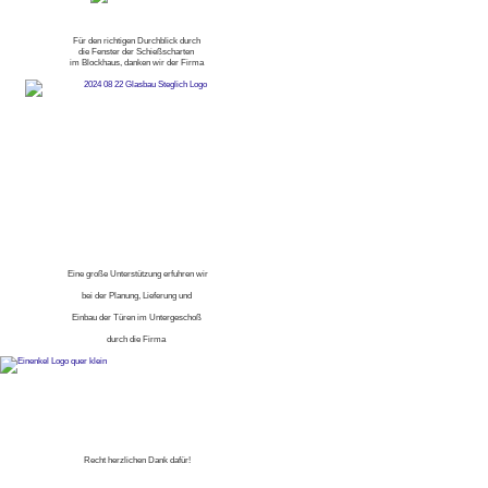
Für den richtigen Durchblick durch
die Fenster der Schießscharten
im Blockhaus, danken wir der Firma
Eine große Unterstützung erfuhren wir
bei der Planung, Lieferung und
Einbau der Türen im Untergeschoß
durch die Firma
Recht herzlichen Dank dafür!