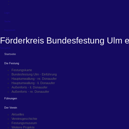
Login
Suche
Impressum
Förderkreis Bundesfestung Ulm e
Navigation
Startseite
Die Festung
Festungskarte
Bundesfestung Ulm - Einführung
Hauptumwallung - re. Donauufer
Hauptumwallung - li. Donauufer
Außenforts - li. Donauufer
Außenforts - re. Donauufer
Führungen
Der Verein
Aktuelles
Vereinsgeschichte
Festungsmuseum
Weitere Projekte