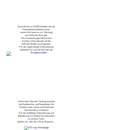
Auch die bis zu 10.000 Arbeiter die am
Festungsbau beteiligt waren,
waren froh wenn es zur Stärkung
ein köstliches Brot gab.
Die ortsansässigen Bäckereien
konnten schon damals auf die
örtlichen Mehle zurückgreifen.
Für die regelmäßige Unterstützung
bedanken wir uns herzlich bei der
Schon beim Bau der Festung wussten
die Handwerker und Bauarbeiter die
Vorteile eines reinen und köstlichen
Gerstensaft zu schätzen!
Für die vielfältige Unterstützung und
Belieferung mit lokalen Durstlöschern
zu unserer Feier,
danken wir sehr der Ulmer Brauerei ...